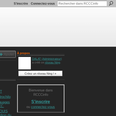
S'inscrire
Connectez-vous
À propos
Ajouter
DALAT (Administrateur)
a créé ce
réseau Ning
.
Créez un réseau Ning ! »
Bienvenue dans
T
RCCCinfo
rochilo
S'inscrire
quages
CC.
ou
connectez-vous
OUIS
dron du