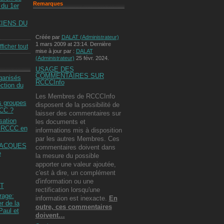
Remarques
du 1er
IENS DU
Créée par
DALAT (Administrateur)
1 mars 2009 at 23:14. Dernière
fficher tout
mise à jour par :
DALAT
(Administrateur)
25 févr. 2024.
USAGE DES
COMMENTAIRES SUR
ganisés
RCCCInfo
ction du
Les Membres de RCCCInfo
es groupes
disposent de la possibilité de
CCC ?
laisser des commentaires sur
sation
les documents et
s RCCC en
informations mis à disposition
par les autres Membres. Ces
JACQUES
commentaires doivent dans
e
la mesure du possible
apporter une valeur ajoutée,
c'est à dire, un complément
d'information ou une
T
rectification lorsqu'une
rage:
information est inexacte.
En
er de la
outre, ces commentaires
Paul et
doivent…