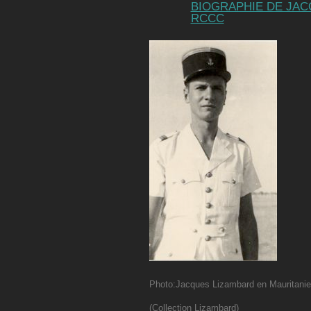
BIOGRAPHIE DE JACQ
RCCC
Photo:Jacques Lizambard en Mauritanie
(Collection Lizambard)