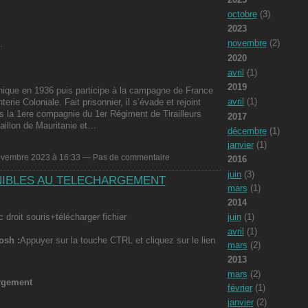
octobre
(3)
2023
novembre
(2)
.
2020
avril
(1)
2019
chnique en 1936 puis participe à la campagne de France
avril
(1)
rie Coloniale. Fait prisonnier, il s’évade et rejoint
 la 1ere compagnie du 1er Régiment de Tirailleurs
2017
taillon de Mauritanie et…
décembre
(1)
janvier
(1)
ovembre 2023 à 16:33 — Pas de commentaire
2016
juin
(3)
IBLES AU TELECHARGEMENT
mars
(1)
2014
c droit souris+télécharger fichier
juin
(1)
avril
(1)
osh :
Appuyer sur la touche CTRL et cliquez sur le lien
mars
(2)
2013
mars
(2)
rgement
février
(1)
janvier
(2)