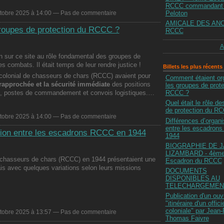
RCCC commandant 
Peloton
ctobre 2025 à 14:00 — Pas de commentaire
AMICALE DES ANC
 groupes de protection du RCCC ?
RCCC
A
n sur ce site au rôle fondamental des groupes de
 combats. Il était temps de leur rendre justice !
Billets les plus récents
colonial de chasseurs de chars (RCCC) avaient pour
Comment étaient or
rapprochée et la sécurité immédiate
des positions
les groupes de prote
RCCC ?
rs, postes de commandement et convois logistiques.…
Quel était le rôle d
de protection du R
ctobre 2025 à 14:00 — Pas de commentaire
Différences d’organi
entre les escadron
tion entre les escadrons RCCC en 1944
1944
BIOGRAPHIE DE 
LIZAMBARD - 4èm
 chasseurs de chars (RCCC) en 1944 présentaient une
Escadron du RCCC
s avec quelques variations selon leurs missions
DOCUMENTS
DISPONIBLES AU
TELECHARGEMEN
…
Publication d'un ouv
"itinéraire d'un offici
coloniale" par Jean-
ctobre 2025 à 13:57 — Pas de commentaire
Thomas Faivre