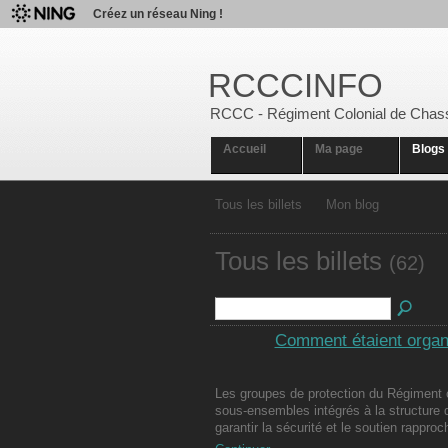
Créez un réseau Ning !
RCCCINFO
RCCC - Régiment Colonial de Chas
Accueil
Ma page
Blogs
Tous les billets
Mon blog
Tous les billets
(62)
Comment étaient organ
Les groupes de protection du Régiment 
sous-ensembles intégrés à la structure
garantir la sécurité et le soutien rappro