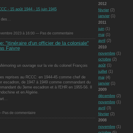
2012
CC - 15 août 1944 - 15 juin 1945
février
(2)
janvier
(1)
il des…
2011
juin
(1)
ovembre 2023 à 16:00 — Pas de commentaire
mai
(1)
avril
(2)
: "itinéraire d'un officier de la coloniale"
2010
as Faivre
novembre
(1)
octobre
(2)
août
(1)
s Mémoring un ouvrage sur la vie du colonel François
juillet
(1)
uses reprises au RCCC: en 1944-45 comme chef de
mai
(4)
er escadron, de 1947 à 1949 comme commandant du
janvier
(1)
andant du 3eme escadron et à l'EHR en 1955-56. Il
2009
ndochine et en Algérie.
décembre
(2)
part…
novembre
(1)
avril
(3)
 — Pas de commentaire
février
(2)
2008
novembre
(1)
octobre
(5)