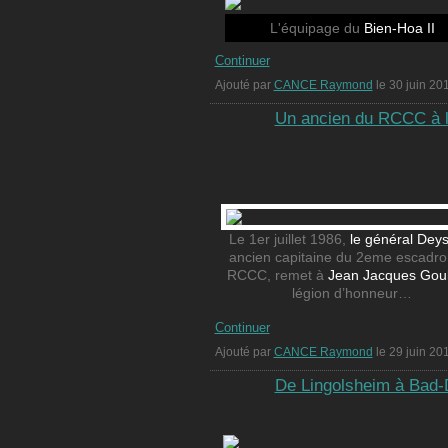
L'équipage du
Bien-Hoa II
Continuer
Ajouté par
CANCE Raymond
le 30 juin 2
Un ancien du RCCC à l
Le 1er juillet 1986,
le général Dey
ancien capitaine du 2eme escadro
RCCC, remet à
Jean Jacques Goul
légion d’honneur…
Continuer
Ajouté par
CANCE Raymond
le 29 juin 2
De Lingolsheim à Bad-