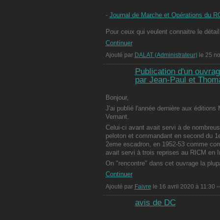
-
Journal de Marche et Opérations du RC
Pour ceux qui veulent connaitre le déta
Continuer
Ajouté par
DALAT (Administrateur)
le 25 n
Publication d'un ouvrage
par Jean-Paul et Thom
Bonjour,
J'ai publié l'année dernière aux édition
Vernant.
Celui-ci avant avait servi à de nombre
peloton et commandant en second du 1
2eme escadron, en 1952-53 comme comm
avait servi à trois reprises au RICM en I
On "rencontre" dans cet ouvrage la plu
Continuer
Ajouté par
Faivre
le 16 avril 2020 à 11:30
avis de DC