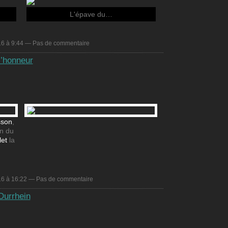
L'épave du…
016 à 9:44 — Pas de commentaire
’honneur
sson
,
n du
et
la
016 à 16:22 — Pas de commentaire
Durrhein