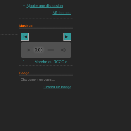
Ajouter une discussion
Afficher tout
Musique
Marche du RCCC chantée par des Anciens du 3eme Escadron en 1984
1.
Badge
Chargement en cours…
Obtenir un badge