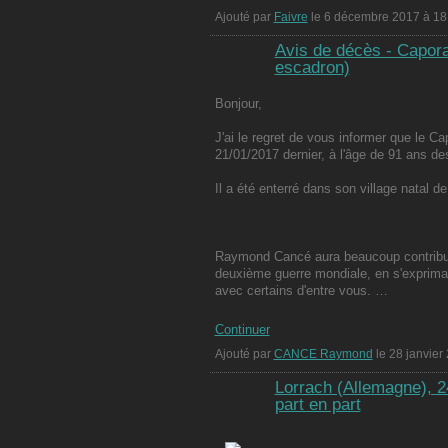
Ajouté par
Faivre
le 6 décembre 2017 à 18
Avis de décès - Capo
escadron)
Bonjour,
J'ai le regret de vous informer que le C
21/01/2017 dernier, à l'âge de 91 ans de
Il a été enterré dans son village natal d
Raymond Cancé aura beaucoup contribu
deuxième guerre mondiale, en s'exprimant
avec certains d'entre vous. …
Continuer
Ajouté par
CANCE Raymond
le 28 janvier
Lorrach (Allemagne), 24
part en part