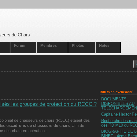
seurs de Chars
Forum
Membres
Photos
Notes
Billets en exclusivité
DOCUMENTS
isés les groupes de protection du RCCC ?
DISPONIBLES AU
TELECHARGEMEN
Capitaine Hector Pét
colonial de chasseurs de chars (RCCC) étaient des
Recherche des mar
des TD M10 du RC
 des
escadrons de chasseurs de chars
, afin de
ché des chars en opération.
​…
BIOGRAPHIE DE L
BINET - 4ème Esca