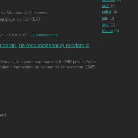
août
(2)
juillet
(4)
de Méritens de Villeneuve.
juin
(3)
 léquipage du TD IFERT
avril
(1)
février
(3)
vril 2019 à 11:08 —
1 commentaire
scadron (de reconnaissance) pendant la
 Vernant, lieutenant commandant le PHR puis le 2eme
pitaine commandant en second du 1er escadron (1945).
l
ommé