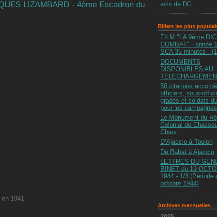
UES LIZAMBARD - 4ème Escadron du
avis de DC
Billets les plus populai
FILM "LA 9ème DIC
COMBAT" - année 1
SCA 35 minutes - (
DOCUMENTS
DISPONIBLES AU
TELECHARGEMEN
50 citations accord
officiers, sous-offici
gradés et soldats 
pour les campagnes
Le Monument du Ré
Colonial de Chasseu
Chars
D’Ajaccio à Toulon
De Rabat à Ajaccio
LETTRES DU GEN
BINET du 19 OCT
1944 - 1/3 (Période 
octobre 1944)
 en 1941
Archives mensuelles
2025