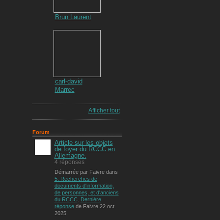
Brun Laurent
carl-david
Marrec
Afficher tout
Forum
Article sur les objets
de foyer du RCCC en
Allemagne.
4 réponses
Démarrée par Faivre dans
5. Recherches de
documents d'information,
de personnes, et d'anciens
du RCCC
.
Dernière
réponse
de Faivre 22 oct.
2025.