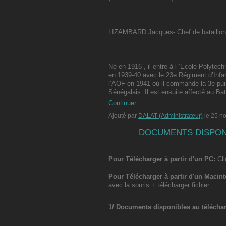
LIZAMBARD Jacques- Chef de bataillon
Né en 1916 , il entre à l ’Ecole Polyte
en 1939-40 avec le 23e Régiment d’Infante
l’AOF en 1941 où il commande la 3e puis
Sénégalais. Il est ensuite affecté au Ba
Continuer
Ajouté par
DALAT (Administrateur)
le 25 n
DOCUMENTS DISPON
Pour Télécharger à partir d'un PC:
Cli
Pour Télécharger à partir d'un Macint
avec la souris + télécharger fichier
1/ Documents disponibles au télécha