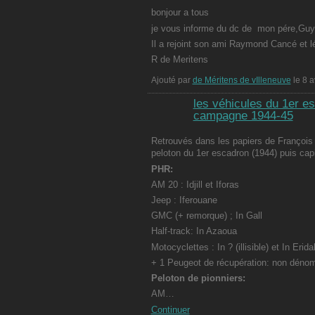
bonjour a tous
je vous informe du dc de mon pére,Guy 
Il a rejoint son ami Raymond Cancé et
R de Meritens
Ajouté par
de Méritens de vIlleneuve
le 8 a
les véhicules du 1er e
campagne 1944-45
Retrouvés dans les papiers de François
peloton du 1er escadron (1944) puis ca
PHR:
AM 20 : Idjill et Iforas
Jeep : Iferouane
GMC (+ remorque) ; In Gall
Half-track: In Azaoua
Motocyclettes : In ? (illisible) et In Erida
+ 1 Peugeot de récupération: non dén
Peloton de pionniers:
AM…
Continuer