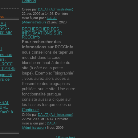
Continuer
Créée par
DALAT (Administrateur)
22 avr. 2009 at 14:26. Dernière
res
mise à jour par :
DALAT
(Administrateur)
21 janv. 2023.
 AU
945 -
RECHERCHER DES
100 Mb)
INFORMATIONS SUR
RCCCInfo
Pour rechercher des
informations
sur RCCCInfo
T
nous conseillons de taper un
ées aux
mot clef dans la case
ers,
blanche en haut à droite du
du RCCC
site (à côté de la petite
 1944-45
loupe). Exemple: "biographie"
giment
; vous aurez alors accès à
rs de
l'ensemble des biographies
publiées sur le site. Une autre
fonctionnalité pratique
consiste aussi à cliquer sur
ERAL
les balises lorsque celles-ci…
OBRE
Continuer
d'août à
Créée par
DALAT (Administrateur)
22 avr. 2009 at 14:14. Dernière
mise à jour par :
DALAT
(Administrateur)
8 oct. 2009.