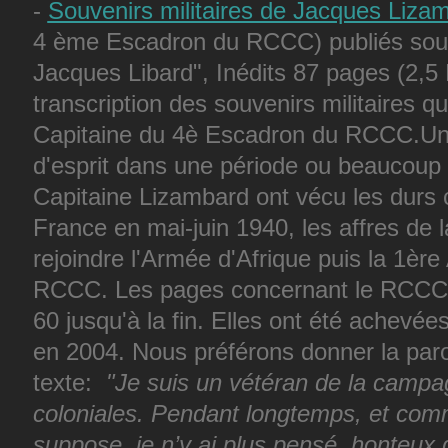
-
Souvenirs militaires de Jacques Liza
4 ème Escadron du RCCC) publiés sous l
Jacques Libard",
Inédits 87 pages (2,5 
transcription des souvenirs militaires 
Capitaine du 4è Escadron du RCCC.Un r
d'esprit dans une période ou beaucou
Capitaine Lizambard ont vécu les durs 
France en mai-juin 1940, les affres de la
rejoindre l'Armée d'Afrique puis la 1èr
RCCC. Les pages concernant le RCCC so
60 jusqu'à la fin. Elles ont été achevées
en 2004. Nous préférons donner la parol
texte:
"Je suis un vétéran de la campa
coloniales. Pendant longtemps, et com
suppose, je n’y ai plus pensé, honteux d