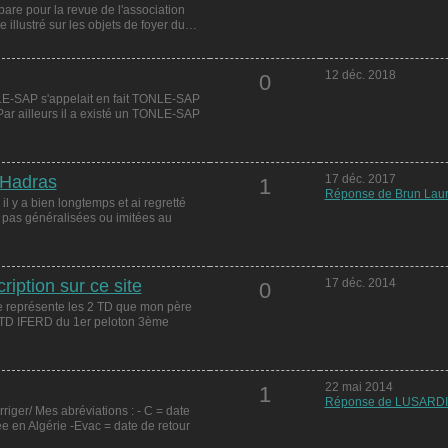
pare pour la revue de l'association
e illustré sur les objets de foyer du…
12 déc. 2018
0
-SAP s'appelait en fait TONLE-SAP
ar ailleurs il a existé un TONLE-SAP
 Hadras
17 déc. 2017
1
Réponse de Brun Laur
 il y a bien longtemps et ai regretté
t pas généralisées ou imitées au
ription sur ce site
17 déc. 2014
0
 représente les 2 TD que mon père
TD IFERD du 1er peloton 3ème
22 mai 2014
1
Réponse de LUSARDI 
iger/ Mes abréviations : - C = date
ée en Algérie -Evac = date de retour