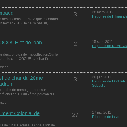
ambaud
28 mars 2012
3
Réponse de HiliquinJ
tion des Anciens du RICM que le colonel
février 2010. Je ne l'a pas su,
TD OGOUE et de jean
15 sept. 2011
2
Réponse de DEVIF Gu
te deux photos de ma collection.Sur la
plan le char OGOUE, ce char fût
stien
ef de char du 2ème
20 juin 2011
3
Réponse de LONJAR
adron
Sébastien
echerche de renseignement sur le
t été chef de TD du 2ème peloton du
stien
giment Colonial de
17 mai 2011
27
Réponse de faivre
s de Chars. Armée B Appelation de