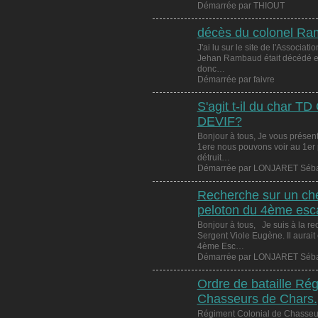
Démarrée par THIOUT
décès du colonel R
J'ai lu sur le site de l'Associa
Jehan Rambaud était décédé en 
donc…
Démarrée par faivre
S'agit t-il du char 
DEVIF?
Bonjour à tous, Je vous présen
1ere nous pouvons voir au 1er 
détruit…
Démarrée par LONJARET Séba
Recherche sur un ch
peloton du 4ème esc
Bonjour à tous, Je suis à la r
Sergent Viole Eugène. Il aurai
4ème Esc…
Démarrée par LONJARET Séba
Ordre de bataille Ré
Chasseurs de Chars.
Régiment Colonial de Chasseur