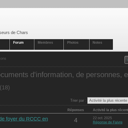
seurs de Chars
Forum
Membres
Photos
Notes
ions
cuments d'information, de personnes, e
(18)
Trier par :
Réponses
Activité la plus récen
s de foyer du RCCC en
22 oct. 2025
4
Réponse de Faivre