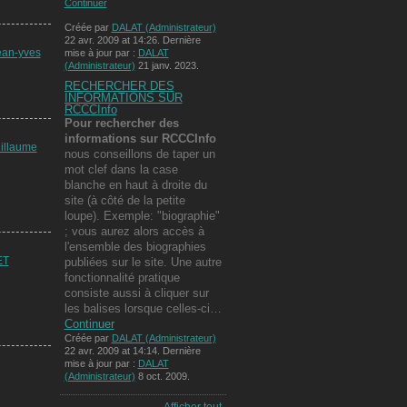
Continuer
Créée par
DALAT (Administrateur)
22 avr. 2009 at 14:26. Dernière
ean-yves
mise à jour par :
DALAT
(Administrateur)
21 janv. 2023.
RECHERCHER DES
INFORMATIONS SUR
RCCCInfo
Pour rechercher des
informations
sur RCCCInfo
illaume
nous conseillons de taper un
mot clef dans la case
blanche en haut à droite du
site (à côté de la petite
loupe). Exemple: "biographie"
; vous aurez alors accès à
l'ensemble des biographies
ET
publiées sur le site. Une autre
fonctionnalité pratique
consiste aussi à cliquer sur
les balises lorsque celles-ci…
Continuer
Créée par
DALAT (Administrateur)
22 avr. 2009 at 14:14. Dernière
mise à jour par :
DALAT
(Administrateur)
8 oct. 2009.