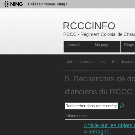
Créez un réseau Ning !
RCCCINFO
RCCC - Régiment Colonial de Chas
Accueil
Ma page
Blogs
Toutes les discussions
Mes discuss
5. Recherches de do
d'anciens du RCCC
Discussions
Article sur les objet
Allemagne.