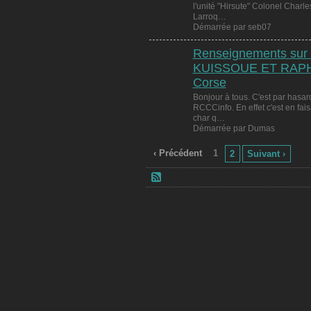
l'unité "Hirsute" Colonel Cha
Larroq…
Démarrée par seb07
Renseignements sur 
KUISSOUE ET RAPHS
Corse
Bonjour à tous. C'est par hasard
RCCCinfo. En effet c'est en fai
char q…
Démarrée par Dumas
‹ Précédent
1
2
Suivant ›