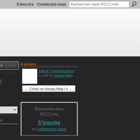
S'inscrire
Connectez-vous
À propos
Ajouter
DALAT (Administrateur)
a créé ce
réseau Ning
.
t
Créez un réseau Ning ! »
Bienvenue dans
RCCCinfo
te
S'inscrire
ou
connectez-vous