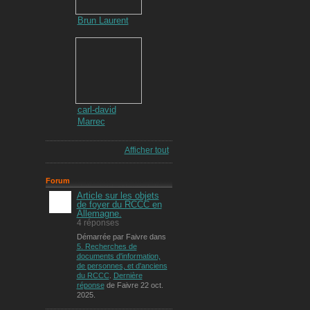
Brun Laurent
carl-david
Marrec
Afficher tout
Forum
Article sur les objets
de foyer du RCCC en
Allemagne.
4 réponses
Démarrée par Faivre dans
5. Recherches de
documents d'information,
de personnes, et d'anciens
du RCCC
.
Dernière
réponse
de Faivre 22 oct.
2025.