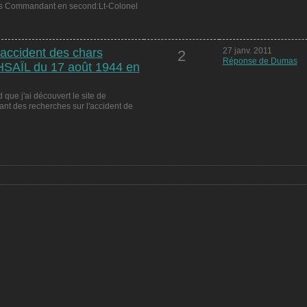
rles Commandant en second:Lt-Colonel
accident des chars
27 janv. 2011
2
Réponse de Dumas
AÏL du 17 août 1944 en
 que j'ai découvert le site de
sant des recherches sur l'accident de