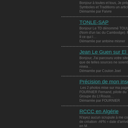
Bonjour à toutes et tous, Je pré
Symboles et Traditions un articl
Démarrée par Faivre
TONLE-SAP
Bonjour Le TD dénommé TOULE
(Nom d'un lac du Cambodge). P
II ce qui l…
Démarrée par antoine misner
Jean Le Guen sur El
Bonjour, J'ai parcouru votre site
que de telles sources ne soien
nivea…
Démarrée par Coulon Joel
Précision de mon insc
Les 2 photos mise sur ma page
FOURNIER Fernand, pilote du 
Groupe du Lt Rouss…
Démarrée par FOURNIER
RCCC en Algérie
N'ayez aucun scrupule à me corr
de création -AFN = date d'arriv
en M…