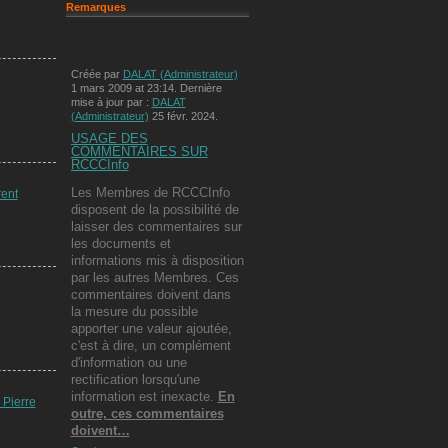
Remarques
Créée par
DALAT (Administrateur)
1 mars 2009 at 23:14. Dernière
mise à jour par :
DALAT
(Administrateur)
25 févr. 2024.
USAGE DES
COMMENTAIRES SUR
RCCCInfo
Les Membres de RCCCInfo
ent
disposent de la possibilité de
laisser des commentaires sur
les documents et
informations mis à disposition
par les autres Membres. Ces
commentaires doivent dans
la mesure du possible
apporter une valeur ajoutée,
c'est à dire, un complément
d'information ou une
rectification lorsqu'une
information est inexacte.
En
Pierre
outre, ces commentaires
doivent…