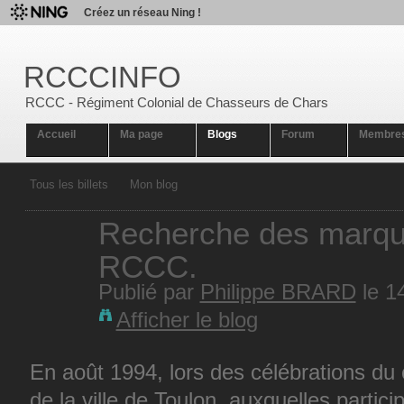
Créez un réseau Ning !
RCCCINFO
RCCC - Régiment Colonial de Chasseurs de Chars
Accueil
Ma page
Blogs
Forum
Membre
Tous les billets
Mon blog
Recherche des marq
RCCC.
Publié par
Philippe BRARD
le 1
Afficher le blog
En août 1994, lors des célébrations du c
de la ville de Toulon, auxquelles parti