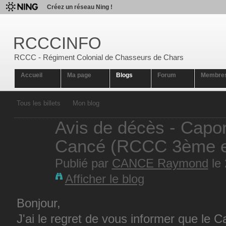
Créez un réseau Ning !
RCCCINFO
RCCC - Régiment Colonial de Chasseurs de Chars
Accueil
Ma page
Blogs
Forum
Membre
Tous les billets
Mon blog
Avis de décès - Cap
Cancé (RCCC 3ème e
Publié par
CANCE Raymond
le 
Afficher le blog
Bonjour,
J'ai le regret de vous informer que l