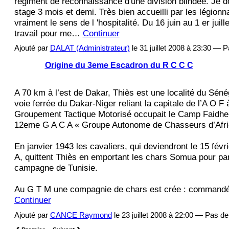
régiment de reconnaissance d'une division blindée. Je do
stage 3 mois et demi. Très bien accueilli par les légionna
vraiment le sens de l 'hospitalité. Du 16 juin au 1 er juil
travail pour me…
Continuer
Ajouté par
DALAT (Administrateur)
le 31 juillet 2008 à 23:30 —
Origine du 3eme Escadron du R C C C
A 70 km à l’est de Dakar, Thiès est une localité du Sénég
voie ferrée du Dakar-Niger reliant la capitale de l’A O 
Groupement Tactique Motorisé occupait le Camp Faidhe
12eme G A C A « Groupe Autonome de Chasseurs d’Afri
En janvier 1943 les cavaliers, qui deviendront le 15 fév
A, quittent Thiès en emportant les chars Somua pour part
campagne de Tunisie.
Au G T M une compagnie de chars est crée : command
Continuer
Ajouté par
CANCE Raymond
le 23 juillet 2008 à 22:00 — Pas 