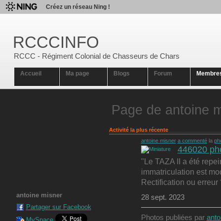
Créez un réseau Ning !
RCCCINFO
RCCC - Régiment Colonial de Chasseurs de Chars
Accueil
Ma page
Blogs
Forum
Membre
Page de antoine m
Activité la plus récente
antoine misner
a commenté
la
ph
446020 pho
"Le TAZA II a été repe
immatriculation est mo
Rectification ou erreur 
antoine misner
28 sept. 2023
Partager sur Facebook
Photos publiées par
anto
MySpace