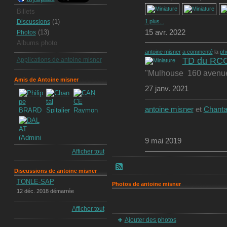
Billets
(1)
1 plus...
Discussions
15 avr. 2022
(13)
Photos
Albums photo
antoine misner
a commenté
la
ph
TD du RCCC
Applications de antoine misner
"Mulhouse 160 avenue 
Amis de Antoine misner
27 janv. 2021
antoine misner
et
Chantal
9 mai 2019
Afficher tout
Discussions de antoine misner
TONLE-SAP
Photos de antoine misner
12 déc. 2018 démarrée
Afficher tout
Ajouter des photos