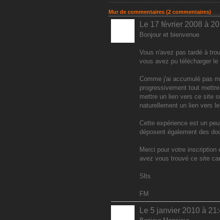
Mur de commentaires (2 commentaires)
Le 17 février 2008 à 20
Bonjour et bienvenue
Vous n'avez pas tardé à trouv
vous avez pu télécharger l
Comme j'ai accumulé pas ma
progressivement tout mettre
mettre un lien vers ce site s
naturellement un lien vers le
Cette expérience est un peu
déposent également des do
Merci pour votre inscription 
avez vous trouvé ce site car 
Slts
FM
Le 5 janvier 2010 à 21