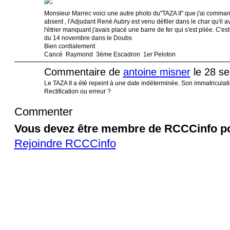
Monsieur Marrec voici une autre photo du"TAZA II" que j'ai commandé
absent , l'Adjudant René Aubry est venu défiler dans le char qu
l'étrier manquant j'avais placé une barre de fer qui s'est pliée. C'e
du 14 novembre dans le Doubs
Bien cordialement
Cancé Raymond 3éme Escadron 1er Peloton
Commentaire de
antoine misner
le 28 s
Le TAZA II a été repeint à une date indéterminée. Son immatriculat
Rectification ou erreur ?
Commenter
Vous devez être membre de RCCCinfo po
Rejoindre RCCCinfo