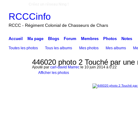
Créez un réseau Ning !
RCCCinfo
RCCC - Régiment Colonial de Chasseurs de Chars
Accueil
Ma page
Blogs
Forum
Membres
Photos
Notes
Toutes les photos
Tous les albums
Mes photos
Mes albums
Me
446020 photo 2 Touché par une
Ajouté par
carl-david Marrec
le 10 juin 2014 à 0:22
Afficher les photos