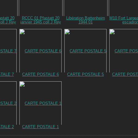
statt 20
RCCC 01 Pfastatt 20
Libération Battenheim
M10 Fort Large
oll J Rey
janvier 1945 coll J Rey
1944 01
escadro
TALE 7
CARTE POSTALE 6
CARTE POSTALE 5
CARTE POST
TALE 2
CARTE POSTALE 1