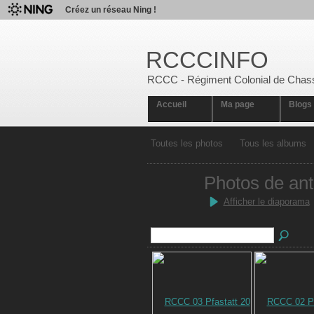
Créez un réseau Ning !
RCCCINFO
RCCC - Régiment Colonial de Chas
Accueil
Ma page
Blogs
Toutes les photos
Tous les albums
Photos de an
Afficher le diaporama