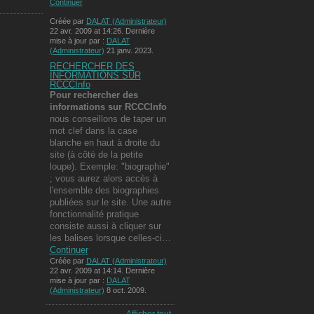
Continuer
Créée par
DALAT (Administrateur)
22 avr. 2009 at 14:26. Dernière
mise à jour par :
DALAT
(Administrateur)
21 janv. 2023.
RECHERCHER DES
INFORMATIONS SUR
RCCCInfo
Pour rechercher des
informations
sur RCCCInfo
nous conseillons de taper un
mot clef dans la case
blanche en haut à droite du
site (à côté de la petite
loupe). Exemple: "biographie"
; vous aurez alors accès à
l'ensemble des biographies
publiées sur le site. Une autre
fonctionnalité pratique
consiste aussi à cliquer sur
les balises lorsque celles-ci…
Continuer
Créée par
DALAT (Administrateur)
22 avr. 2009 at 14:14. Dernière
mise à jour par :
DALAT
(Administrateur)
8 oct. 2009.