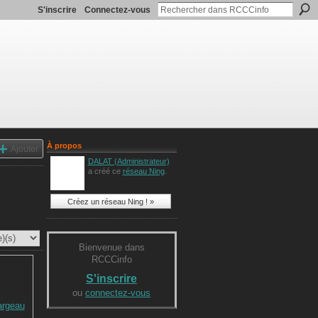
S'inscrire
Connectez-vous
À propos
Ajouter
DALAT (Administrateur)
a créé ce
réseau Ning
.
Créez un réseau Ning ! »
Bienvenue dans
RCCCinfo
S'inscrire
ou
connectez-vous