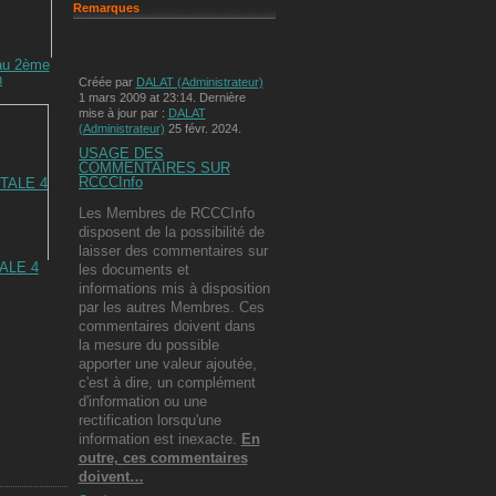
Remarques
au 2ème
n
Créée par
DALAT (Administrateur)
1 mars 2009 at 23:14. Dernière
mise à jour par :
DALAT
(Administrateur)
25 févr. 2024.
USAGE DES
COMMENTAIRES SUR
RCCCInfo
Les Membres de RCCCInfo
disposent de la possibilité de
laisser des commentaires sur
ALE 4
les documents et
informations mis à disposition
par les autres Membres. Ces
commentaires doivent dans
la mesure du possible
apporter une valeur ajoutée,
c'est à dire, un complément
d'information ou une
rectification lorsqu'une
information est inexacte.
En
outre, ces commentaires
doivent…