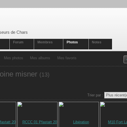
seurs de Chars
Forum
Membres
Photos
Notes
Mes photos
Mes albums
Mes favoris
toine misner
(13)
Trier par :