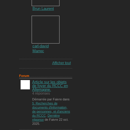
Brun Laurent
carl-david
Marrec
Afficher tout
Forum
Article sur les objets
de foyer du RCCC en
Allemagne.
4 réponses
Démarrée par Faivre dans
5. Recherches de
documents d'information,
de personnes, et d'anciens
du RCCC
.
Dernière
réponse
de Faivre 22 oct.
2025.