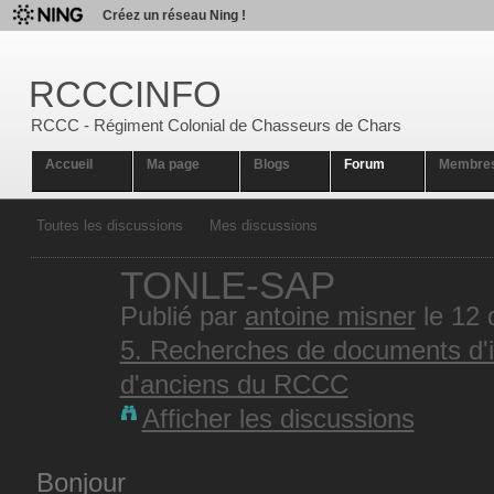
Créez un réseau Ning !
RCCCINFO
RCCC - Régiment Colonial de Chasseurs de Chars
Accueil
Ma page
Blogs
Forum
Membre
Toutes les discussions
Mes discussions
TONLE-SAP
Publié par
antoine misner
le 12 
5. Recherches de documents d'i
d'anciens du RCCC
Afficher les discussions
Bonjour