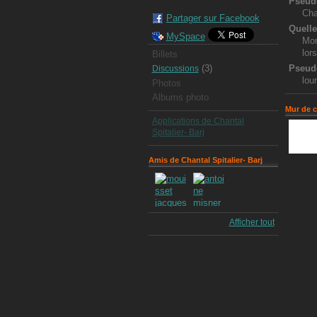
Pseud
Cha
Partager sur Facebook
Quelle
MySpace
Mon
lor
Billets
(3)
Pseud
Discussions
lou
Photos
Albums photo
Mur de 
Applications de Chantal
Spitalier- Barj
Amis de Chantal Spitalier- Barj
Afficher tout