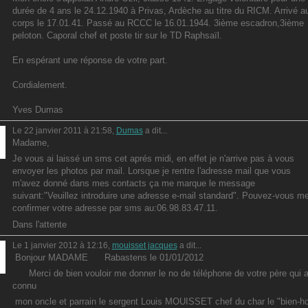
durée de 4 ans le 24.12.1940 à Privas, Ardèche au titre du RICM. Arrivé a
corps le 17.01.41. Passé au RCCC le 16.01.1944. 3ième escadron,3ième
peloton. Caporal chef et poste tir sur le TD Raphsaïl.
En espérant une réponse de votre part.
Cordialement.
Yves Dumas
Le 22 janvier 2011 à 21:58,
Dumas
a dit...
Madame,
Je vous ai laissé un sms cet aprés midi, en effet je n'arrive pas à vous
envoyer les photos par mail. Lorsque je rentre l'adresse mail que vous
m'avez donné dans mes contacts ça me marque le message
suivant:"Veuillez introduire une adresse e-mail standard". Pouvez-vous m
confirmer votre adresse par sms au:06.98.83.47.11.
Dans l'attente
Le 1 janvier 2012 à 12:16,
mouisset jacques
a dit...
Bonjour MADAME Rabastens le 01/01/2012
Merci de bien vouloir me donner le no de téléphone de votre père qui 
connu
mon oncle et parrain le sergent Louis MOUISSET chef du char le "bien-h