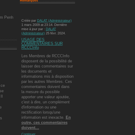
Remarques
nom Penh
Créée par
DALAT (Administrateur)
1 mars 2009 at 23:14. Dernière
mise à jour par :
DALAT
(Administrateur)
25 févr. 2024.
USAGE DES
COMMENTAIRES SUR
RCCCInfo
Les Membres de RCCCInfo
disposent de la possibilité de
laisser des commentaires sur
les documents et
informations mis à disposition
par les autres Membres. Ces
 ce
commentaires doivent dans
 se
la mesure du possible
Il
apporter une valeur ajoutée,
c'est à dire, un complément
e
d'information ou une
rectification lorsqu'une
information est inexacte.
En
es
outre, ces commentaires
doivent…
Continuer