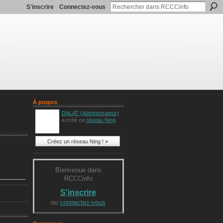
S'inscrire
Connectez-vous
À propos
DALAT (Administrateur)
a créé ce
réseau Ning
.
Créez un réseau Ning ! »
Bienvenue dans
RCCCinfo
S'inscrire
ou
connectez-vous