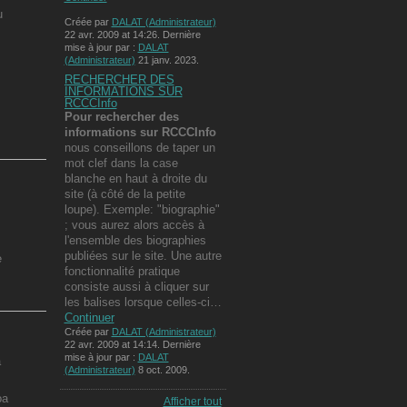
u
Créée par
DALAT (Administrateur)
22 avr. 2009 at 14:26. Dernière
mise à jour par :
DALAT
(Administrateur)
21 janv. 2023.
RECHERCHER DES
INFORMATIONS SUR
RCCCInfo
Pour rechercher des
informations
sur RCCCInfo
nous conseillons de taper un
mot clef dans la case
blanche en haut à droite du
site (à côté de la petite
loupe). Exemple: "biographie"
; vous aurez alors accès à
l'ensemble des biographies
publiées sur le site. Une autre
e
fonctionnalité pratique
consiste aussi à cliquer sur
les balises lorsque celles-ci…
Continuer
Créée par
DALAT (Administrateur)
22 avr. 2009 at 14:14. Dernière
mise à jour par :
DALAT
a
(Administrateur)
8 oct. 2009.
oa
Afficher tout