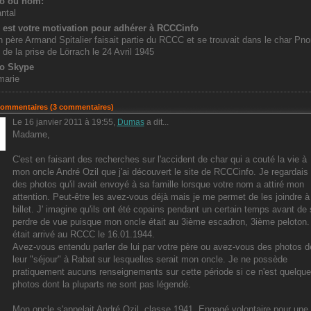
o ou nom:
ntal
 est votre motivation pour adhérer à RCCCinfo
 père Armand Spitalier faisait partie du RCCC et se trouvait dans le char P
s de la prise de Lörrach le 24 Avril 1945
o Skype
marie
commentaires (3 commentaires)
Le 16 janvier 2011 à 19:55,
Dumas
a dit...
Madame,
C'est en faisant des recherches sur l'accident de char qui a couté la vie à
mon oncle André Ozil que j'ai découvert le site de RCCCinfo. Je regardais
des photos qu'il avait envoyé à sa famille lorsque votre nom a attiré mon
attention. Peut-être les avez-vous déjà mais je me permet de les joindre à
billet. J' imagine qu'ils ont été copains pendant un certain temps avant de
perdre de vue puisque mon oncle était au 3ième escadron, 3ième peloton. 
était arrivé au RCCC le 16.01.1944.
Avez-vous entendu parler de lui par votre père ou avez-vous des photos d
leur "séjour" à Rabat sur lesquelles serait mon oncle. Je ne possède
pratiquement aucuns renseignements sur cette période si ce n'est quelqu
photos dont la pluparts ne sont pas légendé.
Mon oncle s'appelait André Ozil, classe 1941. Engagé volontaire pour une