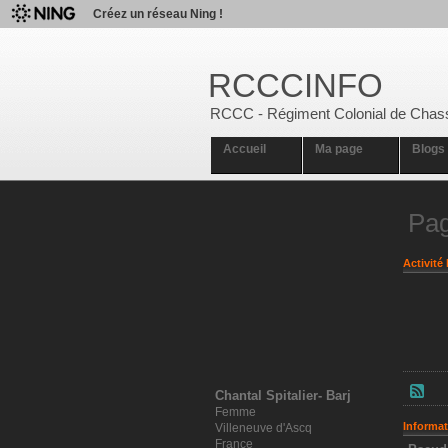
Créez un réseau Ning !
RCCCINFO
RCCC - Régiment Colonial de Chas
Accueil
Ma page
Blogs
Pag
Activité 
Chantal Spitalier- Barj
Femme
Informat
Villeneuve d'Ascq
France