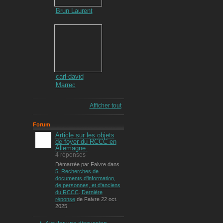
Brun Laurent
carl-david
Marrec
Afficher tout
Forum
Article sur les objets
de foyer du RCCC en
Allemagne.
4 réponses
Démarrée par Faivre dans
5. Recherches de
documents d'information,
de personnes, et d'anciens
du RCCC
.
Dernière
réponse
de Faivre 22 oct.
2025.