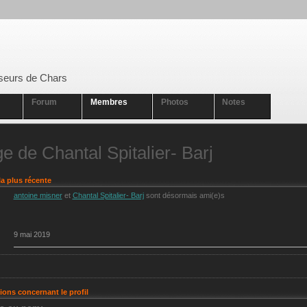
seurs de Chars
Forum
Membres
Photos
Notes
e de Chantal Spitalier- Barj
la plus récente
antoine misner
et
Chantal Spitalier- Barj
sont désormais ami(e)s
9 mai 2019
ions concernant le profil