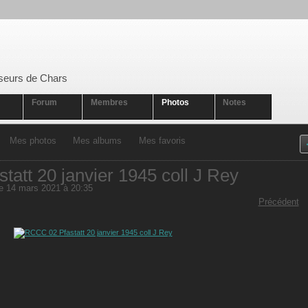
seurs de Chars
Forum
Membres
Photos
Notes
Mes photos
Mes albums
Mes favoris
att 20 janvier 1945 coll J Rey
e 14 mars 2021 à 20:35
Précédent