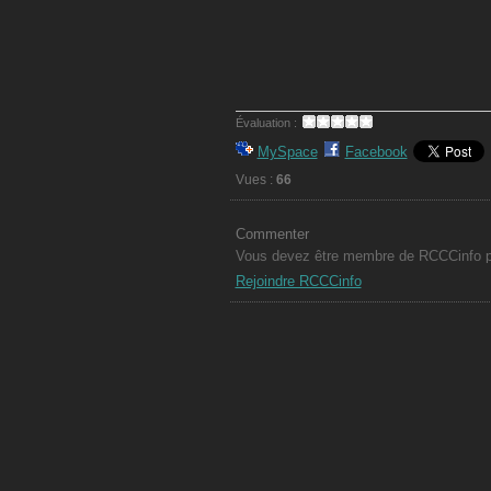
Évaluation :
MySpace
Facebook
Vues :
66
Commenter
Vous devez être membre de RCCCinfo po
Rejoindre RCCCinfo