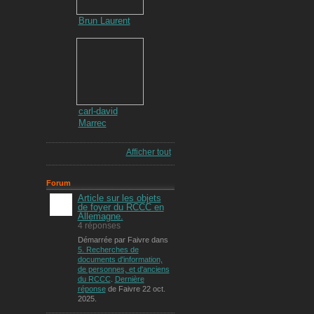
Brun Laurent
carl-david
Marrec
Afficher tout
Forum
Article sur les objets
de foyer du RCCC en
Allemagne.
4 réponses
Démarrée par Faivre dans
5. Recherches de
documents d'information,
de personnes, et d'anciens
du RCCC
.
Dernière
réponse
de Faivre 22 oct.
2025.