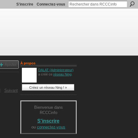
S'inscrire
Connectez-vous
À propos
Ajouter
DALAT (Administrateur)
a créé ce
réseau Ning
.
Créez un réseau Ning ! »
|
Suivant
Bienvenue dans
RCCCinfo
S'inscrire
ou
connectez-vous