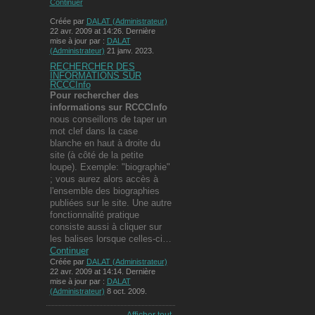
Continuer
Créée par
DALAT (Administrateur)
22 avr. 2009 at 14:26. Dernière
mise à jour par :
DALAT
(Administrateur)
21 janv. 2023.
RECHERCHER DES
INFORMATIONS SUR
RCCCInfo
Pour rechercher des
informations
sur RCCCInfo
nous conseillons de taper un
mot clef dans la case
blanche en haut à droite du
site (à côté de la petite
loupe). Exemple: "biographie"
; vous aurez alors accès à
l'ensemble des biographies
publiées sur le site. Une autre
fonctionnalité pratique
consiste aussi à cliquer sur
les balises lorsque celles-ci…
Continuer
Créée par
DALAT (Administrateur)
22 avr. 2009 at 14:14. Dernière
mise à jour par :
DALAT
(Administrateur)
8 oct. 2009.