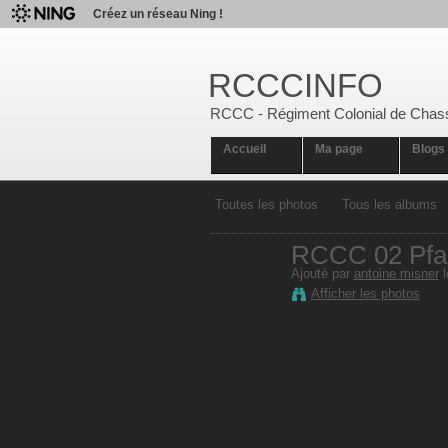
Créez un réseau Ning !
RCCCINFO
RCCC - Régiment Colonial de Chas
Accueil
Ma page
Blogs
Toutes les photos
Tous les albums
RCCC 02 Pfast
Ajouté par
antoine misner
l
Afficher les photos