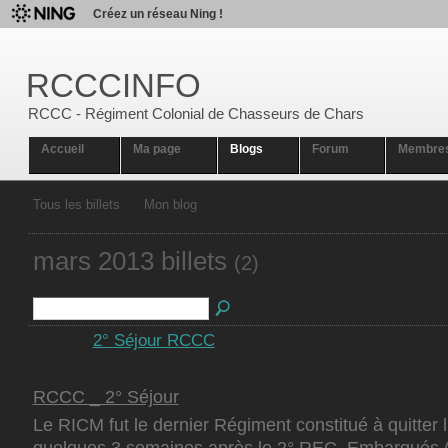
Créez un réseau Ning !
RCCCINFO
RCCC - Régiment Colonial de Chasseurs de Chars
Accueil
Ma page
Blogs
Forum
Membre
Tous les billets
Mon blog
mars 2013 billets
(2)
2° Séjour RCCC
RCCC _ 2° Séjour
Le RICM fut le dernier Régiment constitué à quitter l
quelques 3 semaines après le 2° REC. Embarqués 