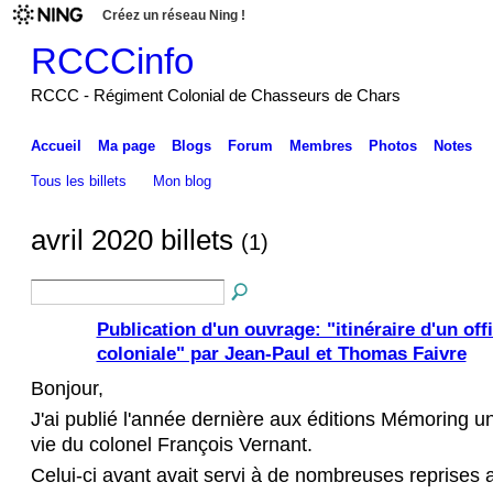
Créez un réseau Ning !
RCCCinfo
RCCC - Régiment Colonial de Chasseurs de Chars
Accueil
Ma page
Blogs
Forum
Membres
Photos
Notes
Tous les billets
Mon blog
avril 2020 billets
(1)
Publication d'un ouvrage: "itinéraire d'un offi
coloniale" par Jean-Paul et Thomas Faivre
Bonjour,
J'ai publié l'année dernière aux éditions Mémoring u
vie du colonel François Vernant.
Celui-ci avant avait servi à de nombreuses reprise