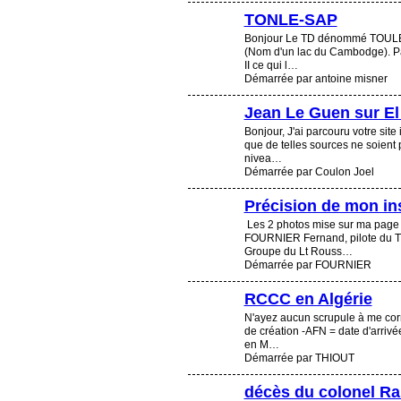
TONLE-SAP
Bonjour Le TD dénommé TOULE-
(Nom d'un lac du Cambodge). Pa
II ce qui l…
Démarrée par antoine misner
Jean Le Guen sur El
Bonjour, J'ai parcouru votre site 
que de telles sources ne soient
nivea…
Démarrée par Coulon Joel
Précision de mon ins
Les 2 photos mise sur ma page 
FOURNIER Fernand, pilote du 
Groupe du Lt Rouss…
Démarrée par FOURNIER
RCCC en Algérie
N'ayez aucun scrupule à me corri
de création -AFN = date d'arrivé
en M…
Démarrée par THIOUT
décès du colonel R