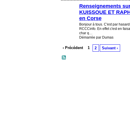
Renseignements sur
KUISSOUE ET RAPHS
en Corse
Bonjour à tous. C'est par hasard 
RCCCinfo. En effet c'est en fais
char q…
Démarrée par Dumas
‹ Précédent
1
2
Suivant ›