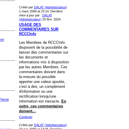
Créée par
DALAT (Administrateur)
1 mars 2009 at 23:14. Dernière
mise à jour par :
DALAT
(Administrateur)
25 févr. 2024.
USAGE DES
COMMENTAIRES SUR
RCCCInfo
ent
Les Membres de RCCCInfo
disposent de la possibilité de
laisser des commentaires sur
les documents et
informations mis à disposition
par les autres Membres. Ces
commentaires doivent dans
la mesure du possible
apporter une valeur ajoutée,
c'est à dire, un complément
d'information ou une
rectification lorsqu'une
ierre
information est inexacte.
En
outre, ces commentaires
doivent…
Continuer
Créée par
DALAT (Administrateur)
22 avr. 2009 at 14:26. Dernière