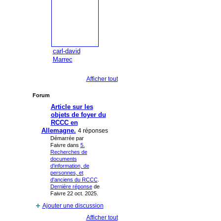
carl-david
Marrec
Afficher tout
Forum
Article sur les
objets de foyer du
RCCC en
Allemagne.
4 réponses
Démarrée par
Faivre dans
5.
Recherches de
documents
d'information, de
personnes, et
d'anciens du RCCC
.
Dernière réponse
de
Faivre 22 oct. 2025.
Ajouter une discussion
Afficher tout