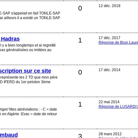
12 déc. 2018
0
SAP s'appelait en fait TONLE-SAP
r ailleurs il a existé un TONLE-SAP
 Hadras
17 déc. 2017
1
Réponse de Brun Laur
il y a bien longtemps et ai regretté
 pas généralisées ou imitées au
cription sur ce site
17 déc. 2014
0
représente les 2 TD que mon père
TD IFERD du 1er peloton 3ème
22 mai 2014
1
Réponse de LUSARDI P
ger/ Mes abréviations : - C = date
e en Algérie -Evac = date de retour
ambaud
28 mars 2012
3