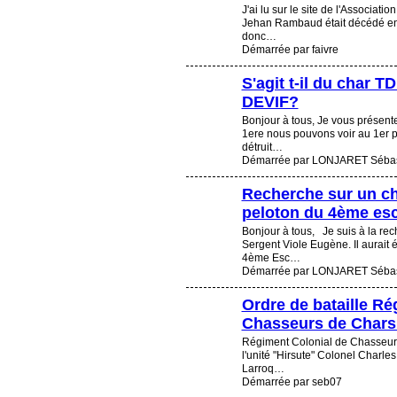
J'ai lu sur le site de l'Associat
Jehan Rambaud était décédé en f
donc…
Démarrée par faivre
S'agit t-il du char 
DEVIF?
Bonjour à tous, Je vous présent
1ere nous pouvons voir au 1er p
détruit…
Démarrée par LONJARET Sébas
Recherche sur un ch
peloton du 4ème es
Bonjour à tous, Je suis à la re
Sergent Viole Eugène. Il aurait
4ème Esc…
Démarrée par LONJARET Sébas
Ordre de bataille Ré
Chasseurs de Chars
Régiment Colonial de Chasseur
l'unité "Hirsute" Colonel Char
Larroq…
Démarrée par seb07