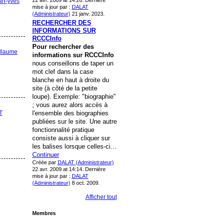
an-yves
mise à jour par :
DALAT
(Administrateur)
21 janv. 2023.
RECHERCHER DES
INFORMATIONS SUR
RCCCInfo
Pour rechercher des
llaume
informations
sur RCCCInfo
nous conseillons de taper un
mot clef dans la case
blanche en haut à droite du
site (à côté de la petite
loupe). Exemple: "biographie"
; vous aurez alors accès à
T
l'ensemble des biographies
publiées sur le site. Une autre
fonctionnalité pratique
consiste aussi à cliquer sur
les balises lorsque celles-ci…
Continuer
Créée par
DALAT (Administrateur)
22 avr. 2009 at 14:14. Dernière
mise à jour par :
DALAT
(Administrateur)
8 oct. 2009.
Afficher tout
Membres