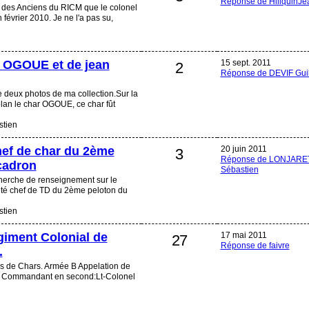
Réponse de HiliquinJe
ion des Anciens du RICM que le colonel
évrier 2010. Je ne l'a pas su,
TD OGOUE et de jean
15 sept. 2011
2
Réponse de DEVIF Gui
e deux photos de ma collection.Sur la
lan le char OGOUE, ce char fût
tien
ef de char du 2ème
20 juin 2011
3
Réponse de LONJARE
cadron
Sébastien
cherche de renseignement sur le
 été chef de TD du 2ème peloton du
tien
giment Colonial de
17 mai 2011
27
Réponse de faivre
.
s de Chars. Armée B Appelation de
les Commandant en second:Lt-Colonel