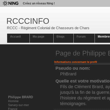
Créez un réseau Ning !
RCCCINFO
RCCC - Régiment Colonial de Chasseurs de Chars
Accueil
Ma page
Blogs
Forum
Membre
Page de Philipp
Informations concernant le profil
Pseudo ou nom:
PhBrard
Quelle est votre motivati
Fils de Clément Brard, 
jusqu'à la fin de la guerr
Philippe BRARD
l'histoire du régiment et 
Homme
témoignages.
Sanary-sur-mer
France