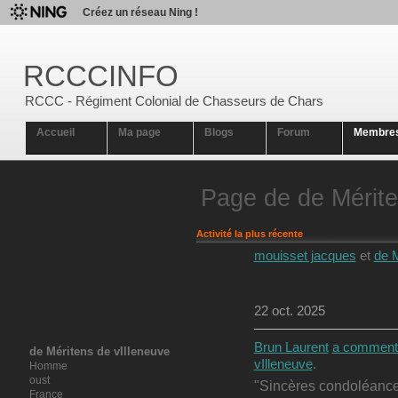
Créez un réseau Ning !
RCCCINFO
RCCC - Régiment Colonial de Chasseurs de Chars
Accueil
Ma page
Blogs
Forum
Membre
Page de de Mérite
Activité la plus récente
mouisset jacques
et
de M
22 oct. 2025
Brun Laurent
a comment
de Méritens de vIlleneuve
vIlleneuve
.
Homme
oust
"Sincères condoléances
France