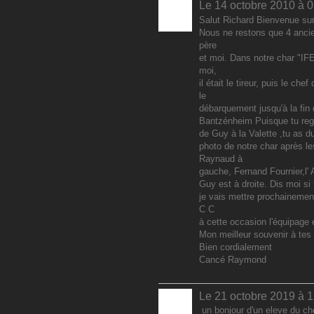
Le 14 octobre 2010 à 0
Salut Richard Bienvenue su
Nous ne restons que 4 anci
père
et moi. Dans notre char "IFER
moi,
il était le tireur, puis le c
le
débarquement jusqu'à la fin 
Bantzénheim Puisque tu regar
de Guy à la Valette ,tu as du
photo de notre char après l
Raynaud à
gauche, Fernand Fournier,l' A
Guy est à droite. Dis moi si 
je vais mettre prochainement
C C
à cette occasion l'équipage é
Mon meilleur souvenir à tes
Bien cordialement
Cancé Raymond
Le 21 octobre 2019 à 
un bonjour d'un eleve du ch