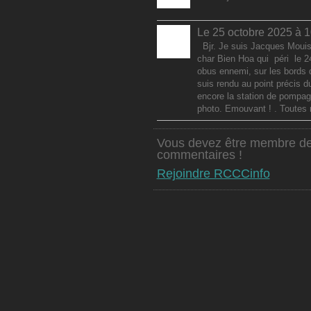
Le 25 octobre 2025 à 
Bjr. Je suis Jacques Mouis
char Bien Hoa qui péri le 24
obus ennemi, sur les bords 
suis rendu au point précis d
encore la station de pompage 
photo. Emouvant ! . Toutes
Vous devez être membre de
commentaires !
Rejoindre RCCCinfo