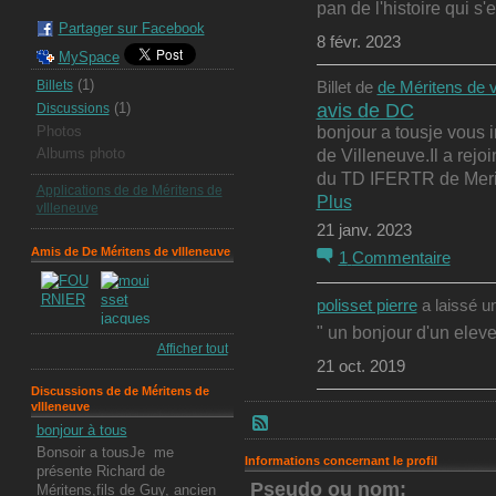
pan de l'histoire qui s'
Partager sur Facebook
8 févr. 2023
MySpace
(1)
Billets
Billet de
de Méritens de v
avis de DC
(1)
Discussions
bonjour a tousje vous
Photos
de Villeneuve.Il a re
Albums photo
du TD IFERTR de Meri
Applications de de Méritens de
Plus
vIlleneuve
21 janv. 2023
Amis de De Méritens de vIlleneuve
1
Commentaire
polisset pierre
a laissé u
" un bonjour d'un elev
Afficher tout
21 oct. 2019
Discussions de de Méritens de
vIlleneuve
bonjour à tous
Bonsoir a tousJe me
Informations concernant le profil
présente Richard de
Pseudo ou nom:
Méritens,fils de Guy, ancien