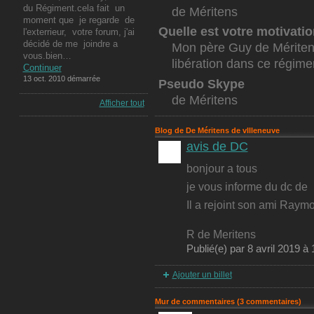
du Régiment.cela fait un
de Méritens
moment que je regarde de
Quelle est votre motivati
l'exterrieur, votre forum, j'ai
décidé de me joindre a
Mon père Guy de Méritens
vous.bien…
libération dans ce régime
Continuer
13 oct. 2010 démarrée
Pseudo Skype
de Méritens
Afficher tout
Blog de De Méritens de vIlleneuve
avis de DC
bonjour a tous
je vous informe du dc de
Il a rejoint son ami Ray
R de Meritens
Publié(e) par 8 avril 2019 
Ajouter un billet
Mur de commentaires (3 commentaires)