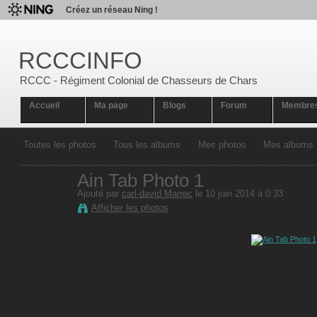
Créez un réseau Ning !
RCCCINFO
RCCC - Régiment Colonial de Chasseurs de Chars
Accueil
Ma page
Blogs
Forum
Membre
Toutes les photos
Tous les albums
Mes photos
Mes albums
Ain Tab Photo 1
Ajouté par
carl-david Marrec
le 10 juin 2014 à 0:33
Afficher les photos