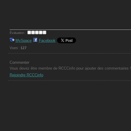
Évaluation :
MySpace
Facebook
Vues :
127
Commenter
Vous devez être membre de RCCCinfo pour ajouter des commentaires !
Rejoindre RCCCinfo