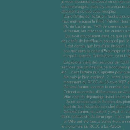
je vous montrerai la preuve en ce qui me 
des mensonges, mais il y en a encore et 
attention à ce que vous recopiez .
Dans l'Ordre de bataille il faudra ajout
faut mettre aussi le PHR "Peloton Hors 
PC du Capitaine, l'AM de commandement,
le fourrier, les mécanos, les cuistots,et
Qui a-t-il d'incohérent dans ce que j'a
des chefs de bataillon et pourquoi pas le
Il est certain que lors d'une attaque le
son nez dans la carte d'Etat-major et do
ce qu'on appelle, l'intendance, ce qui fai
Escadrons vient des services de l'EHR 
services que j'ai désigné ne s'occupent p
etc....c'est l'affaire du Capitaine pour qu
Me suis-je bien expliqué ? Autre chose 
monument du RCCC du 23 aout 1987 avez 
Général Larrieu raconter le combat des 
Colonel au combat d'Uberstrass en Alsace
Vian chef du dépannage lisant les mort
Je ne connais pas le Peloton des pionni
était du 1er Escadron,son chef était le 
Général Larrieu en parle,Il y avait un vi
blanc spécialiste du déminage . Les 2 pr
et Mille ont été tués à Soliés-Pont en dém
le monument du RCCC à La Valette