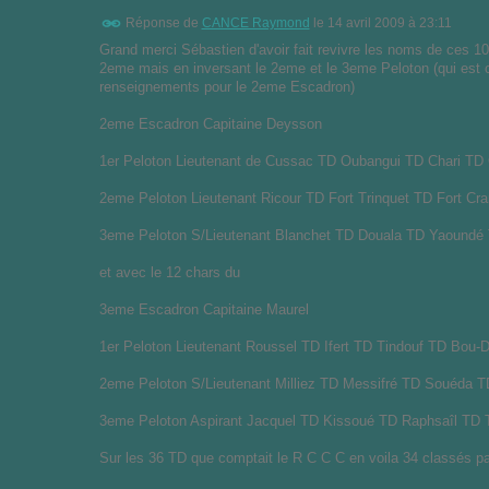
Réponse de
CANCE Raymond
le
14 avril 2009 à 23:11
Grand merci Sébastien d'avoir fait revivre les noms de ces 10
2eme mais en inversant le 2eme et le 3eme Peloton (qui est ce
renseignements pour le 2eme Escadron)
2eme Escadron Capitaine Deysson
1er Peloton Lieutenant de Cussac TD Oubangui TD Chari T
2eme Peloton Lieutenant Ricour TD Fort Trinquet TD Fort C
3eme Peloton S/Lieutenant Blanchet TD Douala TD Yaoundé
et avec le 12 chars du
3eme Escadron Capitaine Maurel
1er Peloton Lieutenant Roussel TD Ifert TD Tindouf TD Bou-
2eme Peloton S/Lieutenant Milliez TD Messifré TD Souéda 
3eme Peloton Aspirant Jacquel TD Kissoué TD Raphsaîl TD 
Sur les 36 TD que comptait le R C C C en voila 34 classés p