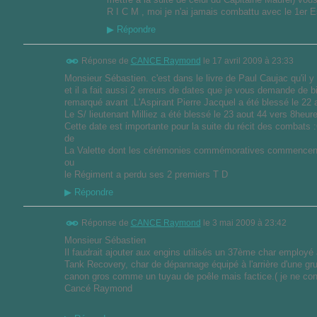
R I C M , moi je n'ai jamais combattu avec le 1er 
▶
Répondre
Réponse de
CANCE Raymond
le
17 avril 2009 à 23:33
Monsieur Sébastien. c'est dans le livre de Paul Caujac qu'il y
et il a fait aussi 2 erreurs de dates que je vous demande de bi
remarqué avant .L'Aspirant Pierre Jacquel a été blessé le 22 
Le S/ lieutenant Milliez a été blessé le 23 aout 44 vers 8heu
Cette date est importante pour la suite du récit des combats :C
de
La Valette dont les cérémonies commémoratives commencent 
ou
le Régiment a perdu ses 2 premiers T D
▶
Répondre
Réponse de
CANCE Raymond
le
3 mai 2009 à 23:42
Monsieur Sébastien
Il faudrait ajouter aux engins utilisés un 37ème char employé a
Tank Recovery, char de dépannage équipé à l'arrière d'une gru
canon gros comme un tuyau de poêle mais factice.( je ne conn
Cancé Raymond