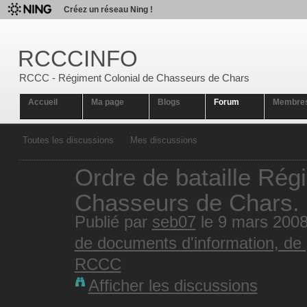
Créez un réseau Ning !
RCCCINFO
RCCC - Régiment Colonial de Chasseurs de Chars
Accueil
Ma page
Blogs
Forum
Membre
Toutes les discussions
Mes discussions
Ordre de bataille Rég
Chasseurs de Chars.
Publié par
seb07
le 9 mars 200
de documents d'information, de 
RCCC
Afficher les discussions