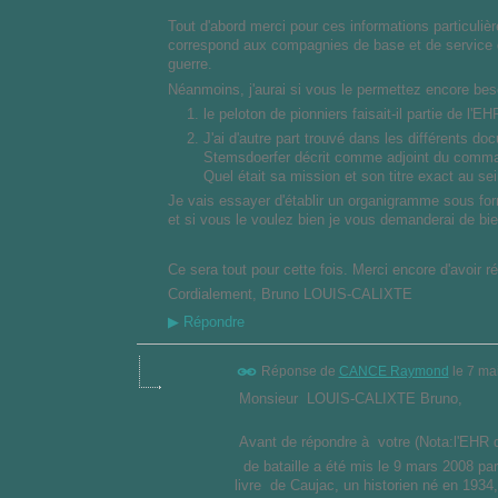
Tout d'abord merci pour ces informations particulièr
correspond aux compagnies de base et de service de
guerre.
Néanmoins, j'aurai si vous le permettez encore beso
le peloton de pionniers faisait-il partie de l
J'ai d'autre part trouvé dans les différents d
Stemsdoerfer décrit comme adjoint du comman
Quel était sa mission et son titre exact au se
Je vais essayer d'établir un organigramme sous for
et si vous le voulez bien je vous demanderai de bien
Ce sera tout pour cette fois. Merci encore d'avoir
Cordialement, Bruno LOUIS-CALIXTE
▶
Répondre
Réponse de
CANCE Raymond
le
7 ma
Monsieur LOUIS-CALIXTE Bruno,
Avant de répondre à votre (Nota:l'EHR de
de bataille a été mis le 9 mars 2008 par
livre de Caujac, un historien né en 1934,