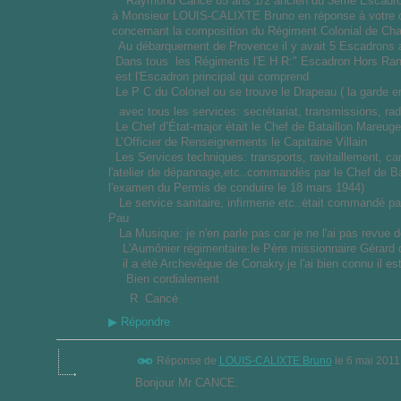
Raymond Cancé 85 ans 1/2 ancien du 3ème Escadro
à Monsieur LOUIS-CALIXTE Bruno en réponse à votre dé
concernant la composition du Régiment Colonial de Ch
Au débarquement de Provence il y avait 5 Escadrons 
Dans tous les Régiments l'E H R:" Escadron Hors Ran
est l'Escadron principal qui comprend
Le P C du Colonel ou se trouve le Drapeau ( la garde en
avec tous les services: secrétariat, transmissions, rad
Le Chef d’État-major était le Chef de Bataillon Mareuge
L’Officier de Renseignements le Capitaine Villain
Les Services techniques: transports, ravitaillement, 
l'atelier de dépannage,etc..commandés par le Chef de Bat
l'examen du Permis de conduire le 18 mars 1944)
Le service sanitaire, infirmerie etc..était commandé 
Pau
La Musique: je n'en parle pas car je ne l'ai pas revue d
L'Aumônier régimentaire:le Père missionnaire Gérard de M
il a été Archevêque de Conakry.je l'ai bien connu il es
Bien cordialement
R Cancé
▶
Répondre
Réponse de
LOUIS-CALIXTE Bruno
le
6 mai 2011
Bonjour Mr CANCE.