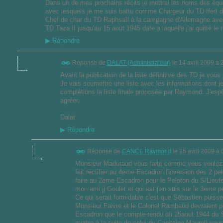
Dans un de mes prochains récits je mettrai les noms des é
avec lesquels je me suis battu comme Chargeur du TD Ifert da
Chef de char du TD Raphsaîl à la campagne d'Allemagne avec
TD Taza II jusqu'au 15 aout 1945 date a laquelle j'ai quitté le 
▶
Répondre
Réponse de
DALAT (Administrateur)
le
14 avril 2009 à 
Avant la publication de la liste définitive des TD je vo
Je vais soumettre une liste avec les informations dont je
complétions la liste finale proposée par Raymond. J'esp
agréer.
Dalat
▶
Répondre
Réponse de
CANCE Raymond
le
15 avril 2009 à 
Monsieur Maduraud vous faite comme vous voulez
fait rectifier au 4eme Escadron l'inversion des 2 pe
faire au 2eme Escadron pour le Peloton du S/Lieute
mon ami jj Goulet et qui est j'en suis sur le 3eme p
Ce qui serait formidable c'est que Sébastien puis
Monsieur Faivre et le Colonel Rambaud devraient pou
Escadron que le compte-rendu du 25aout 1944 du S
mettre à la suite de celui du Capitaine Maurel) vo