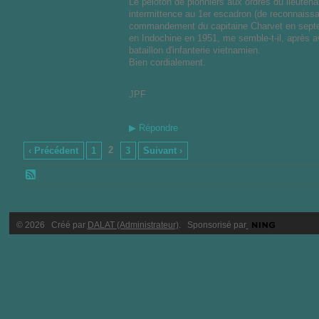
Le peloton de pionniers aux ordres du lieuten
intermittence au 1er escadron (de reconnaissan
commandement du capitaine Charvet en septem
en Indochine en 1951, me semble-t-il, après a
bataillon d'infanterie vietnamien.
Bien cordialement.
JPF
▶
Répondre
2
‹ Précédent
1
3
Suivant ›
© 2026 Créé par
DALAT (Administrateur)
. Sponsorisé par