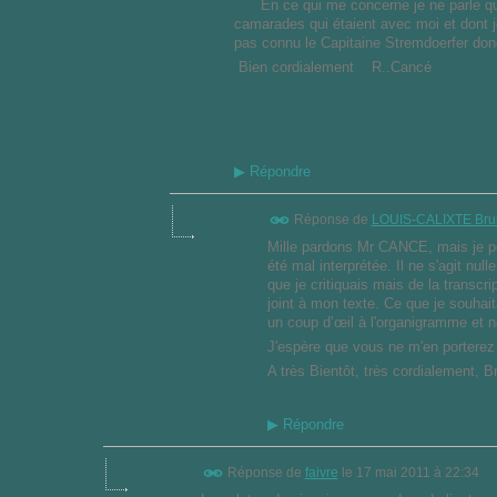
En ce qui me concerne je ne parle que 
camarades qui étaient avec moi et dont je
pas connu le Capitaine Stremdoerfer donc
Bien cordialement R..Cancé
▶
Répondre
Réponse de
LOUIS-CALIXTE Bru
Mille pardons Mr CANCE, mais je 
été mal interprétée. Il ne s'agit nu
que je critiquais mais de la transcr
joint à mon texte. Ce que je souhait
un coup d’œil à l'organigramme et n
J'espère que vous ne m'en porterez 
A très Bientôt, très cordialement,
▶
Répondre
Réponse de
faivre
le
17 mai 2011 à 22:34