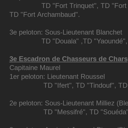
TD "Fort Trinquet", TD "Fort Cra
TD "Fort Archambaud".
3e peloton: Sous-Lieutenant Blanchet
TD "Douala" ,TD "Yaoundé", TD 
3e Escadron de Chasseurs de Chars
Capitaine Maurel
1er peloton: Lieutenant Roussel
TD "Ifert", TD "Tindouf", TD "Bo
2e peloton: Sous-Lieutenant Milliez (Bl
TD "Messifré", TD "Souéda", TD