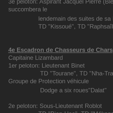
3e peloton: Aspirant Jacquel Pierre (Ble
succombera le
lendemain des suites de sa bl
TD "Kissoué", TD "Raphsaîl", TD
4e Escadron de Chasseurs de Chars
Capitaine Lizambard
1er peloton: Lieutenant Binet
TD "Tourane", TD "Nha-Trang", 
Groupe de Protection véhicule
Dodge a six roues"Dalat"
2e peloton: Sous-Lieutenant Roblot