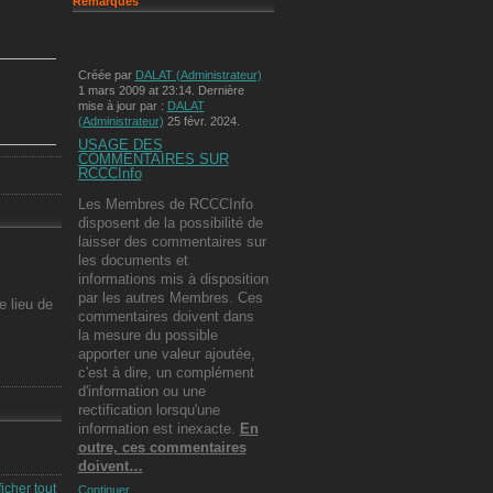
Remarques
Créée par
DALAT (Administrateur)
1 mars 2009 at 23:14. Dernière
mise à jour par :
DALAT
(Administrateur)
25 févr. 2024.
USAGE DES
COMMENTAIRES SUR
RCCCInfo
Les Membres de RCCCInfo
disposent de la possibilité de
laisser des commentaires sur
les documents et
informations mis à disposition
par les autres Membres. Ces
e lieu de
commentaires doivent dans
la mesure du possible
apporter une valeur ajoutée,
c'est à dire, un complément
d'information ou une
rectification lorsqu'une
information est inexacte.
En
outre, ces commentaires
doivent…
ficher tout
Continuer