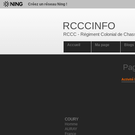
Créez un réseau Ning !
RCCCINFO
RCCC - Régiment Colonial de Chas
Accueil
Ma page
Blogs
Pa
Activité 
COURY
Homme
AURAY
France