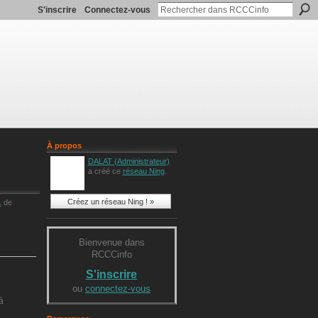
S'inscrire
Connectez-vous
À propos
DALAT (Administrateur)
a créé ce
réseau Ning
.
Créez un réseau Ning ! »
.
de
Bienvenue dans
RCCCinfo
S'inscrire
ou
connectez-vous
à