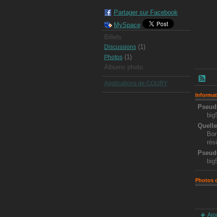
Partager sur Facebook
MySpace
Billets
(1)
Discussions
(1)
Photos
Albums photo
Applications de COURY
Informat
Pseud
big
Quelle
Bon
rés
Pseud
big
Photos 
Ajo