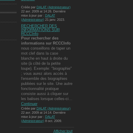
Créée par
DALAT (Administrateur)
22 avr. 2009 at 14:26. Dernière
mise à jour par :
DALAT
(Administrateur)
21 janv. 2023.
RECHERCHER DES
INFORMATIONS SUR
RCCCInfo
Pour rechercher des
informations
sur RCCCInfo
nous conseillons de taper un
mot clef dans la case
blanche en haut à droite du
site (à côté de la petite
loupe). Exemple: "biographie"
; vous aurez alors accès à
l'ensemble des biographies
publiées sur le site. Une autre
fonctionnalité pratique
consiste aussi à cliquer sur
les balises lorsque celles-ci…
Continuer
Créée par
DALAT (Administrateur)
22 avr. 2009 at 14:14. Dernière
mise à jour par :
DALAT
(Administrateur)
8 oct. 2009.
Afficher tout