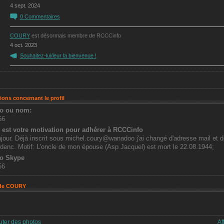
4 sept. 2024
0
Commentaires
COURY
est désormais membre de RCCCinfo
4 oct. 2023
Souhaitez-lui/leur la bienvenue !
ions concernant le profil
o ou nom:
56
 est votre motivation pour adhérer à RCCCinfo
jour. Déjà inscrit sous michel.coury@wanadoo j'ai changé d'adresse mail et d
idenc. Motif: L'oncle de mon épouse (Asp Jacquel) est mort le 22.08.1944;
o Skype
56
de COURY
uter des photos
Af