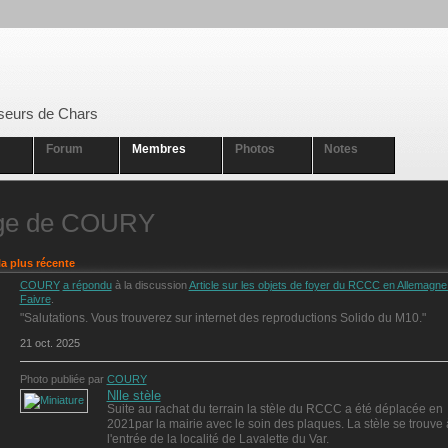
seurs de Chars
Forum
Membres
Photos
Notes
ge de COURY
la plus récente
COURY
a répondu
à la discussion
Article sur les objets de foyer du RCCC en Allemagne
Faivre
.
"Salutations. Vous trouverez sur internet des reproductions Solido du M10."
21 oct. 2025
Photo publiée par
COURY
Nlle stèle
Suite au rachat du terrain la stèle du RCCC a été déplacée en
2021par la mairie avec le soin des plaques. La stèle se trouve 
l'entrée de la localité de Lavalette du Var.