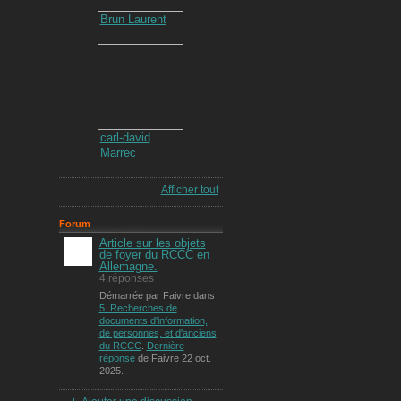
Brun Laurent
carl-david
Marrec
Afficher tout
Forum
Article sur les objets
de foyer du RCCC en
Allemagne.
4 réponses
Démarrée par Faivre dans
5. Recherches de
documents d'information,
de personnes, et d'anciens
du RCCC
.
Dernière
réponse
de Faivre 22 oct.
2025.