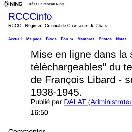
Créez un réseau Ning !
RCCCinfo
RCCC - Régiment Colonial de Chasseurs de Chars
Accueil
Ma page
Blogs
Forum
Membres
Photos
Notes
Mise en ligne dans la
téléchargeables" du tex
de François Libard - s
1938-1945.
Publié par
DALAT (Administrateu
16:50
Commenter