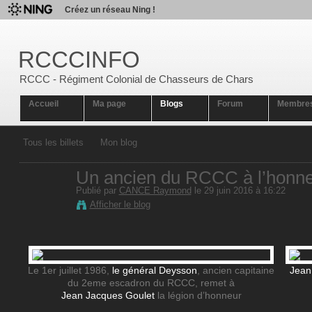
Créez un réseau Ning !
RCCCINFO
RCCC - Régiment Colonial de Chasseurs de Chars
Accueil
Ma page
Blogs
Forum
Membre
Tous les billets
Mon blog
Un ancien du RCCC à l’honn
Publié par
CANCE Raymond
le 29 juin 2016 à 16:22
Afficher le blog
Le 1er juillet 1986,
le général Deysson
, ancien capitaine
Jean
du 2eme escadron du RCCC, remet à
Jean Jacques Goulet
la légion d’honneur