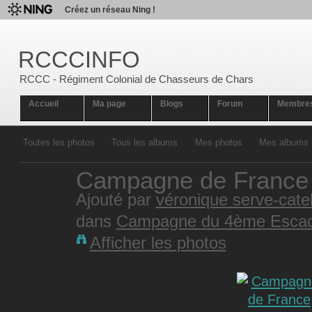
Créez un réseau Ning !
RCCCINFO
RCCC - Régiment Colonial de Chasseurs de Chars
Accueil
Ma page
Blogs
Forum
Membre
Toutes les photos
Tous les albums
Mes photos
Mes albums
Campagne de France
Ajouté par
véronique serve-catel
dans
Campagne du 4ème Escad
Afficher les photos