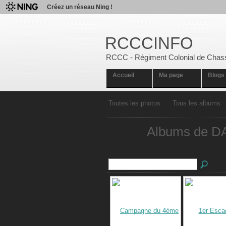
Créez un réseau Ning !
RCCCINFO
RCCC - Régiment Colonial de Chas
Accueil
Ma page
Blogs
Toutes les photos
Tous les albums
Albums de DA