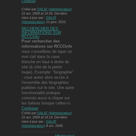
Continuer
Créée par
DALAT (Administrateur)
22 avr. 2009 at 14:26. Dernière
mise à jour par :
DALAT
(Administrateur)
21 janv. 2023.
RECHERCHER DES
INFORMATIONS SUR
RCCCInfo
Pour rechercher des
informations
sur RCCCInfo
nous conseillons de taper un
mot clef dans la case
blanche en haut à droite du
site (à côté de la petite
loupe). Exemple: "biographie"
; vous aurez alors accès à
l'ensemble des biographies
publiées sur le site. Une autre
fonctionnalité pratique
consiste aussi à cliquer sur
les balises lorsque celles-ci…
Continuer
Créée par
DALAT (Administrateur)
22 avr. 2009 at 14:14. Dernière
mise à jour par :
DALAT
(Administrateur)
8 oct. 2009.