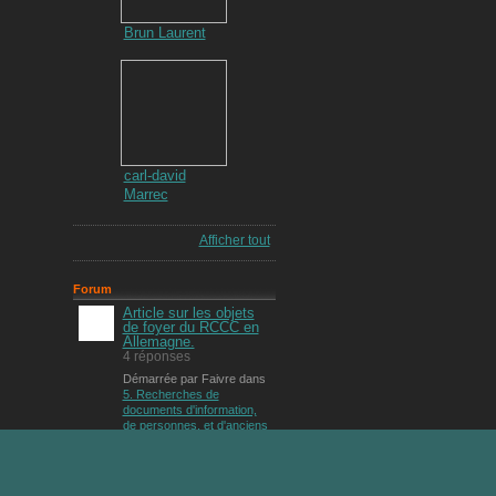
Brun Laurent
carl-david
Marrec
Afficher tout
Forum
Article sur les objets
de foyer du RCCC en
Allemagne.
4 réponses
Démarrée par Faivre dans
5. Recherches de
documents d'information,
de personnes, et d'anciens
du RCCC
.
Dernière
réponse
de Faivre 22 oct.
2025.