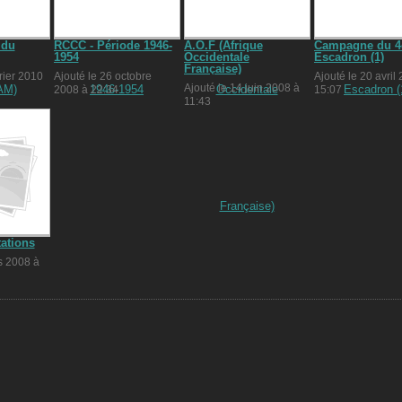
 du
RCCC - Période 1946-
A.O.F (Afrique
Campagne du 
1954
Occidentale
Escadron (1)
Française)
rier 2010
Ajouté le 26 octobre
Ajouté le 20 avril
Ajouté le 14 juin 2008 à
2008 à 22:34
15:07
11:43
ations
s 2008 à