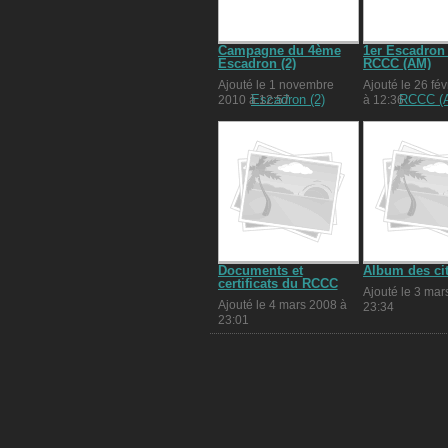
Campagne du 4ème
1er Escadron
Escadron (2)
RCCC (AM)
Ajouté le 1 novembre
Ajouté le 26 fév
2010 à 12:57
à 12:36
Documents et
Album des cit
certificats du RCCC
Ajouté le 3 mar
Ajouté le 4 mars 2008 à
23:34
23:01