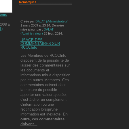
Remarques
4ème
Créée par
DALAT (Administrateur)
 2008 à
1 mars 2009 at 23:14. Dernière
mise à jour par :
DALAT
(Administrateur)
25 févr. 2024.
USAGE DES
COMMENTAIRES SUR
RCCCInfo
Les Membres de RCCCInfo
disposent de la possibilité de
laisser des commentaires sur
les documents et
informations mis à disposition
par les autres Membres. Ces
commentaires doivent dans
la mesure du possible
apporter une valeur ajoutée,
c'est à dire, un complément
d'information ou une
rectification lorsqu'une
information est inexacte.
En
outre, ces commentaires
doivent…