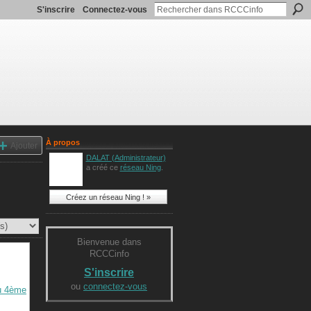
S'inscrire
Connectez-vous
À propos
Ajouter
DALAT (Administrateur)
a créé ce
réseau Ning
.
Créez un réseau Ning ! »
Bienvenue dans
RCCCinfo
S'inscrire
ou
connectez-vous