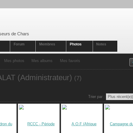
seurs de Chars
Forum
Membres
Photos
Notes
Mes photos
Mes albums
Mes favoris
LAT (Administrateur)
(7)
Trier par :