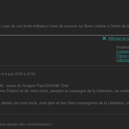
ues de son livret militaire,il vient de recevoir sa 3ème citation à l'ordre de l
Afficher en ta
Emplace
Campag
France 
(
Afficher
e
le 6 juin 2019 à 23:54
NE, neveu du Sergent Paul DIAGNE Chef
me Peloton et de votre oncle, pendant la campagne de la Libération, au centr
 détails sur mon oncle, mon père et leur frère compagnons de la Libération, s
ur ajouter des commentaires !