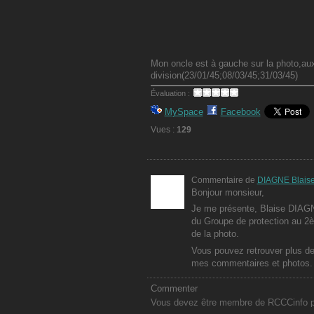
Mon oncle est à gauche sur la photo,aux v
division(23/01/45;08/03/45;31/03/45)
Évaluation :
MySpace
Facebook
Vues :
129
Commentaire de
DIAGNE Blais
Bonjour monsieur,
Je me présente, Blaise DIAG
du Groupe de protection au 2è
de la photo.
Vous pouvez retrouver plus de
mes commentaires et photos.
Commenter
Vous devez être membre de RCCCinfo po