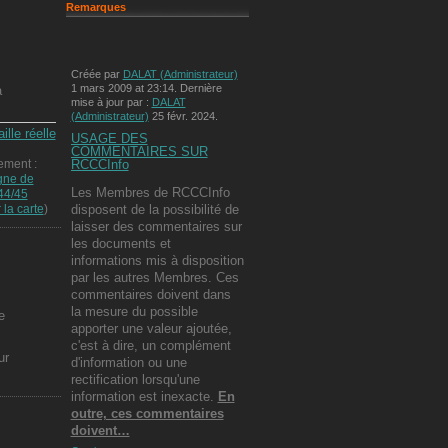
Remarques
Créée par
DALAT (Administrateur)
1 mars 2009 at 23:14. Dernière
a
mise à jour par :
DALAT
(Administrateur)
25 févr. 2024.
ille réelle
USAGE DES
COMMENTAIRES SUR
RCCCInfo
ment :
ne de
Les Membres de RCCCInfo
44/45
disposent de la possibilité de
 la carte
)
laisser des commentaires sur
les documents et
informations mis à disposition
par les autres Membres. Ces
commentaires doivent dans
la mesure du possible
e
apporter une valeur ajoutée,
c'est à dire, un complément
ur
d'information ou une
rectification lorsqu'une
information est inexacte.
En
outre, ces commentaires
doivent…