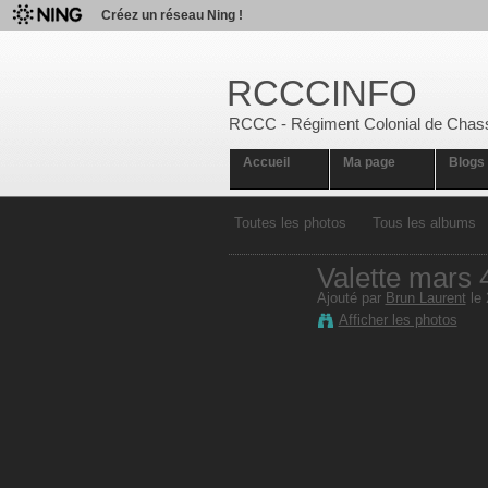
Créez un réseau Ning !
RCCCINFO
RCCC - Régiment Colonial de Chas
Accueil
Ma page
Blogs
Toutes les photos
Tous les albums
Valette mars 
Ajouté par
Brun Laurent
le 
Afficher les photos