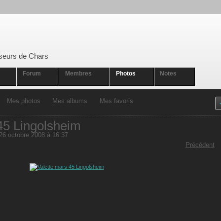
seurs de Chars
Forum
Membres
Photos
Notes
Mes photos
Mes albums
Mes favoris
45 Lingolsheim
26 octobre 2008 à 16:37
Précédent