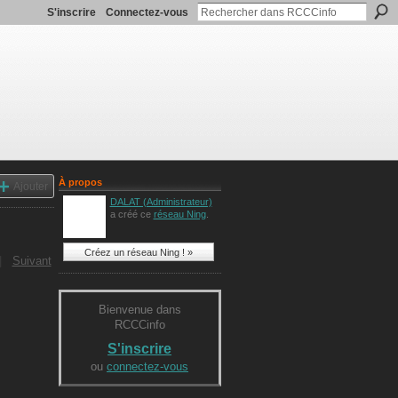
S'inscrire
Connectez-vous
À propos
Ajouter
DALAT (Administrateur)
a créé ce
réseau Ning
.
Créez un réseau Ning ! »
|
Suivant
Bienvenue dans
RCCCinfo
S'inscrire
ou
connectez-vous