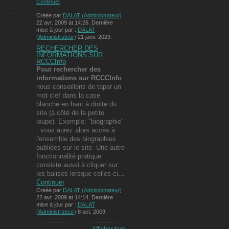
Continuer
Créée par
DALAT (Administrateur)
22 avr. 2009 at 14:26. Dernière
mise à jour par :
DALAT
(Administrateur)
21 janv. 2023.
RECHERCHER DES
INFORMATIONS SUR
RCCCInfo
Pour rechercher des
informations
sur RCCCInfo
nous conseillons de taper un
mot clef dans la case
blanche en haut à droite du
site (à côté de la petite
loupe). Exemple: "biographie"
; vous aurez alors accès à
l'ensemble des biographies
publiées sur le site. Une autre
fonctionnalité pratique
consiste aussi à cliquer sur
les balises lorsque celles-ci…
Continuer
Créée par
DALAT (Administrateur)
22 avr. 2009 at 14:14. Dernière
mise à jour par :
DALAT
(Administrateur)
8 oct. 2009.