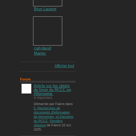
Brun Laurent
carl-david
Marrec
Afficher tout
Forum
Article sur les objets
de foyer du RCCC en
Allemagne.
4 réponses
Démarrée par Faivre dans
5. Recherches de
documents d'information,
de personnes, et d'anciens
du RCCC
.
Dernière
réponse
de Faivre 22 oct.
2025.