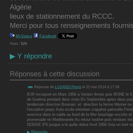
Algérie
lieux de stationnement du RCCC.
Merci pour tous renseignements fourni
MySpace
Facebook
Vues :
520
▶
Y répondre
Réponses à cette discussion
Réponse de
LUSARDI Pierre
le
22 mai 2014 à 17:39
BJR Incorporé en Mars 1956 a Verdun 4mois puis BONE le 5 Ju
de Guelma pendant deux mois.En Septembre apres deux jours de
lendemain direction Bouinan et direction la ferme Werner o
l'escadron jeeps.Auto ecole entretien crapahut patrouille.Pein
exercice dans le sable au bord de la Mer bouclage escorte et
promenade en Mediteranée.Au retour routine puis rendues les 
DODGE 6*6 jusque a la quille debut Avril 1958.Voia un bre
▶
Répondre