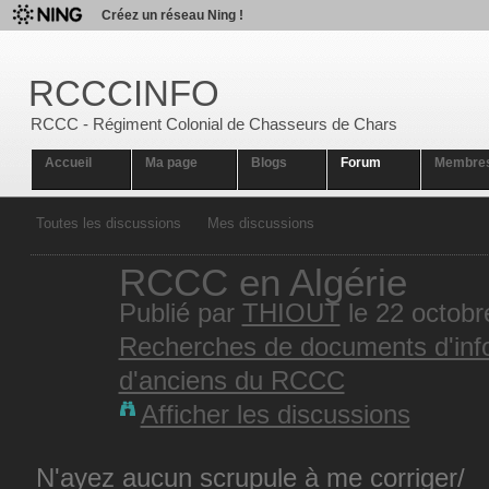
Créez un réseau Ning !
RCCCINFO
RCCC - Régiment Colonial de Chasseurs de Chars
Accueil
Ma page
Blogs
Forum
Membre
Toutes les discussions
Mes discussions
RCCC en Algérie
Publié par
THIOUT
le 22 octob
Recherches de documents d'info
d'anciens du RCCC
Afficher les discussions
N'ayez aucun scrupule à me corriger/