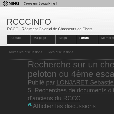
Créez un réseau Ning !
RCCCINFO
RCCC - Régiment Colonial de Chasseurs de Chars
Accueil
Ma page
Blogs
Forum
Membre
Toutes les discussions
Mes discussions
Recherche sur un che
peloton du 4ème esc
Publié par
LONJARET Sébastie
5. Recherches de documents d'i
d'anciens du RCCC
Afficher les discussions