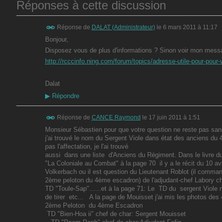
Réponses à cette discussion
Réponse de
DALAT (Administrateur)
le
6 mars 2011 à 11:17
Bonjour,
Disposez vous de plus d'informations ? Sinon voir mon messa
http://rcccinfo.ning.com/forum/topics/adresse-utile-pour-pour-
Dalat
▶
Répondre
Réponse de
CANCE Raymond
le
17 juin 2011 à 1:51
Monsieur Sébastien pour que votre question ne reste pas san
j'ai trouvé le nom du Sergent Viole dans état des anciens d
pas l'affectation, je l'ai trouvé
aussi dans une liste d'Anciens du Régiment. Dans le livre d
"La Coloniale au Combat" à la page 70 il y a le récit du 10 av
Volkerbach ou il est question du Lieutenant Roblot (il comman
2ème peloton du 4ème escadron) de l'adjudant-chef Labory c
TD "Toule-Sap"......et à la page 71: Le TD du sergent Viole n
de tirer etc... A la page de Mouisset j'ai mis les photos des
2ème Peloton du 4ème Escadron
TD "Bien-Hoa ii" chef de char: Sergent Mouisset