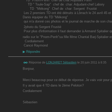
TD "Pnom-Penh" chef de char:Adjudant Fafin
TD " Toule-Sap" chef de char: Adjudant-chef Labory
TD "Mékong" Chef de char: Sergent Frustié
Les 2 premiers TD ont été détruits à Lôrrach le 24 avril 45 et
Danis équipier du TD "Mékong"
qui m'a donné ces photos et le journal de marche de son char
2photo du Sergent Frustié
Pour plus d'information il faut demander à Armand Spitalier qu
radio sur le "Pnom-Penh"sa fille Mme Chantal Barj-Spitalier es
Cordialement
Cancé Raymond
▶
Répondre
Réponse de
LONJARET Sébastien
le
20 juin 2011 à 8:35
Bonjour,
Merci beaucoup pour ce début de réponse. Je vais voir pour p
Il y avait que 4 TD dans le 2ème Peloton?
Cordialement
Sébastien