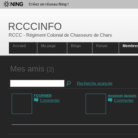
Créez un réseau Ning !
RCCCINFO
RCCC - Régiment Colonial de Chasseurs de Chars
Accueil
Ma page
Blogs
Forum
Membre
Mes amis
(2)
Recherche avancée
FOURNIER
mouisset jacques
Commenter
Commenter