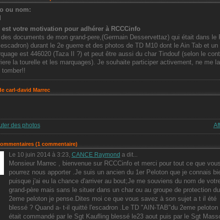
o ou nom:
l
 est votre motivation pour adhérer à RCCCinfo
i des documents de mon grand-pere,(Germain Desservettaz) qui était dans l
 escadron) durant le 2e guerre et des photos de TD M10 dont le Ain Tab et un 
quage est 446020 (Taza II ?) et peut être aussi du char Tindouf (selon le cont
riere la tourelle et les marquages). Je souhaite participer activement, ne me l
 tomber!!
e carl-david Marrec
uter des photos
Af
commentaires (1 commentaire)
Le 10 juin 2014 à 3:23,
CANCE Raymond
a dit...
Monsieur Marrec , bienvenue sur RCCCinfo et merci pour tout ce que vou
pourrez nous apporter .Je suis un ancien du 1er Peloton que je connais bi
puisque j'ai eu la chance d'arriver au bout;Je me souviens du nom de votr
grand-père mais sans le situer dans un char ou au groupe de protection du
2eme peloton je pense.Dites moi ce que vous savez à son sujet a t il été
blessé ? Quand a- t-il quitté l'escadron .Le TD "AIN-TAB"du 2eme peloton
était commandé par le Sgt Kaufling blessé le23 aout puis par le Sgt Mass