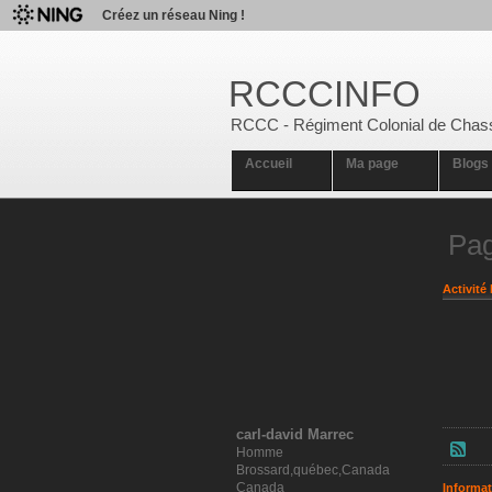
Créez un réseau Ning !
RCCCINFO
RCCC - Régiment Colonial de Chas
Accueil
Ma page
Blogs
Pag
Activité 
carl-david Marrec
Homme
Brossard,québec,Canada
Canada
Informat