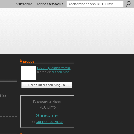
S'inscrire
Connectez-vous
À propos
DALAT (Administrateur)
a créé ce
réseau Ning
.
Créez un réseau Ning ! »
fiée.
Bienvenue dans
RCCCinfo
S'inscrire
ou
connectez-vous