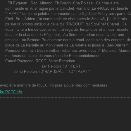
. Pil Eyquem . Rad Albrand. Tir Boivin .Cha Boissel. Ce char à été
commandé en Allemagne par le Cal-Chef Romand .Le 446020 est bien le
"TAZA II" du 3eme peloton commandé par le Sgt-Chef Aubry puis par le Ca
Chef Brun Adrien ,j'ai commandé ce char après le 8mai 45, j'ai déjà mis
plusieurs photos ainsi que celle du "TINDOUF" du Sgt-Chef Charrel . Je
vous invite à lire ce que j'ai écrit, à regarder les photos et à nous écouter
chanter la chanson du Régiment, Au 3ème escadron nous avions une
amicale, ou Bernard Prudhomme nous a réuni dans bien des endroits, de
plage de La Nartelle au Monument de La Valette et jusqu’à Bad-Durrhein .
Pourquoi Germain Desservettaz n'était pas avec nous ? Monsieur Marrec 
me ferais un plaisir de vous répondre Bien cordialement
Cancé Raymond RCCC 3éme Escadron
1er Peloton TD "IFERT"
3ème Peloton TD"RAPHSAÏL TD "TAZA II"
evez être membre de RCCCinfo pour ajouter des commentaires !
dre RCCCinfo