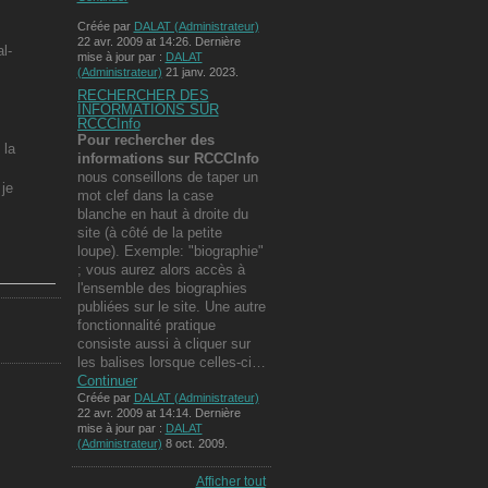
Créée par
DALAT (Administrateur)
22 avr. 2009 at 14:26. Dernière
l-
mise à jour par :
DALAT
(Administrateur)
21 janv. 2023.
RECHERCHER DES
INFORMATIONS SUR
RCCCInfo
Pour rechercher des
 la
informations
sur RCCCInfo
nous conseillons de taper un
je
mot clef dans la case
blanche en haut à droite du
site (à côté de la petite
loupe). Exemple: "biographie"
; vous aurez alors accès à
l'ensemble des biographies
publiées sur le site. Une autre
fonctionnalité pratique
consiste aussi à cliquer sur
les balises lorsque celles-ci…
Continuer
Créée par
DALAT (Administrateur)
22 avr. 2009 at 14:14. Dernière
mise à jour par :
DALAT
(Administrateur)
8 oct. 2009.
Afficher tout