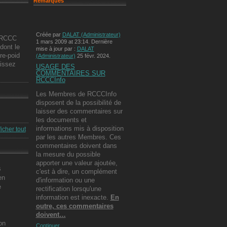
Remarques
Créée par
DALAT (Administrateur)
e RCCC
1 mars 2009 at 23:14. Dernière
dont le
mise à jour par :
DALAT
re-poid
(Administrateur)
25 févr. 2024.
aissez
USAGE DES
COMMENTAIRES SUR
RCCCInfo
Les Membres de RCCCInfo
disposent de la possibilité de
laisser des commentaires sur
les documents et
informations mis à disposition
ficher tout
par les autres Membres. Ces
commentaires doivent dans
la mesure du possible
apporter une valeur ajoutée,
s
c'est à dire, un complément
en
d'information ou une
e
rectification lorsqu'une
information est inexacte.
En
outre, ces commentaires
doivent…
on
Continuer