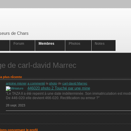
seurs de Chars
Forum
Membres
Photos
Notes
e de carl-david Marrec
la plus récente
antoine misner
a commenté
la
photo
de
carl-david Marrec
446020 photo 2 Touché par une mine
"Le TAZA II a été repeint à une date indéterminée. Son immatriculation est modi
De 446-020 elle devient 466-020. Rectification ou erreur ?"
28 sept. 2023
ions concernant le profil