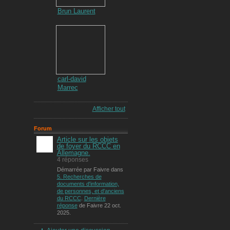
Brun Laurent
carl-david
Marrec
Afficher tout
Forum
Article sur les objets
de foyer du RCCC en
Allemagne.
4 réponses
Démarrée par Faivre dans
5. Recherches de
documents d'information,
de personnes, et d'anciens
du RCCC
.
Dernière
réponse
de Faivre 22 oct.
2025.