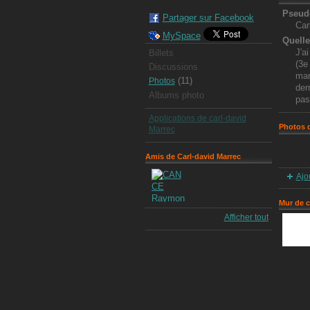
Pseud
Partager sur Facebook
Car
MySpace
Quelle
J'a
Billets
(3e
Discussions
mar
(11)
Photos
der
Albums photo
pas
Applications de carl-david
Photos d
Marrec
Amis de Carl-david Marrec
Ajo
Mur de 
Afficher tout