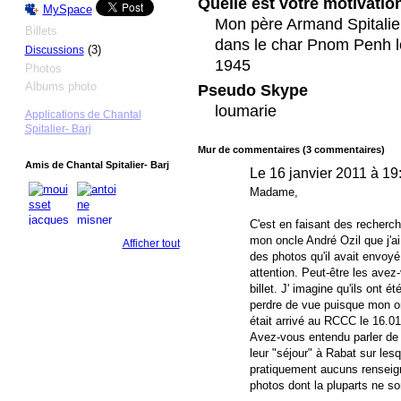
Quelle est votre motivati
MySpace
Mon père Armand Spitalier
Billets
dans le char Pnom Penh lor
(3)
Discussions
1945
Photos
Albums photo
Pseudo Skype
loumarie
Applications de Chantal
Spitalier- Barj
Mur de commentaires (3 commentaires)
Amis de Chantal Spitalier- Barj
Le 16 janvier 2011 à 19
Madame,
C'est en faisant des recherch
mon oncle André Ozil que j'ai
Afficher tout
des photos qu'il avait envoyé
attention. Peut-être les avez
billet. J' imagine qu'ils ont
perdre de vue puisque mon on
était arrivé au RCCC le 16.0
Avez-vous entendu parler de 
leur "séjour" à Rabat sur les
pratiquement aucuns renseign
photos dont la pluparts ne so