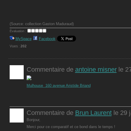
(Source: collection Gaston Maduraud)
Évaluation :
MySpace
Facebook
Vues :
202
Commentaire de
antoine misner
le 27
Mulhouse 160 avenue Aristide Briand
Commentaire de
Brun Laurent
le 29 
Bonjour,
Merci pour ce comparatif et ce bond dans le temps !