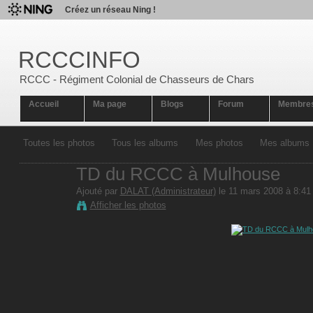
Créez un réseau Ning !
RCCCINFO
RCCC - Régiment Colonial de Chasseurs de Chars
Accueil
Ma page
Blogs
Forum
Membre
Toutes les photos
Tous les albums
Mes photos
Mes albums
TD du RCCC à Mulhouse
Ajouté par
DALAT (Administrateur)
le 11 mars 2008 à 8:41
Afficher les photos