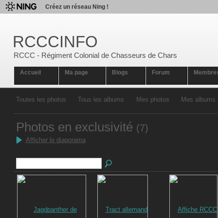
Créez un réseau Ning !
RCCCINFO
RCCC - Régiment Colonial de Chasseurs de Chars
Accueil
Ma page
Blogs
Forum
Membre
Toutes les photos
Tous les albums
Mes photos
Mes albums
Photos en exclusivité
(7)
Afficher le diaporama