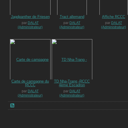
Jagdpanther de Friesen
Tract allemand
Affiche RCCC
par
DALAT
par
DALAT
par
DALAT
(Administrateur)
(Administrateur)
(Administrateur)
Carte de campagne du
TD Nha-Trang -RCCC
RCCC
4ème Escadron
par
DALAT
par
DALAT
(Administrateur)
(Administrateur)