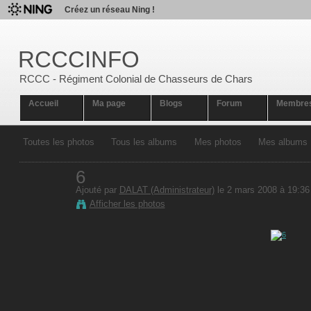
Créez un réseau Ning !
RCCCINFO
RCCC - Régiment Colonial de Chasseurs de Chars
Accueil
Ma page
Blogs
Forum
Membre
Toutes les photos
Tous les albums
Mes photos
Mes albums
6
Ajouté par
DALAT (Administrateur)
le 2 mars 2008 à 19:36
Afficher les photos