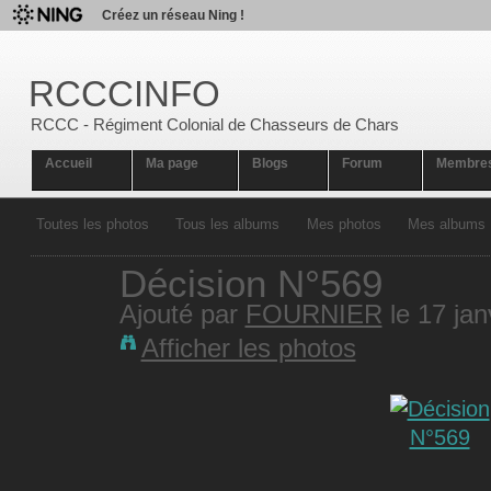
Créez un réseau Ning !
RCCCINFO
RCCC - Régiment Colonial de Chasseurs de Chars
Accueil
Ma page
Blogs
Forum
Membre
Toutes les photos
Tous les albums
Mes photos
Mes albums
Décision N°569
Ajouté par
FOURNIER
le 17 jan
Afficher les photos