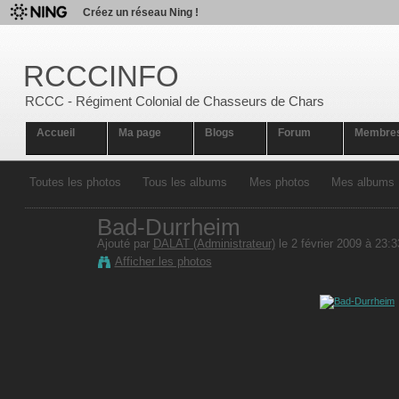
Créez un réseau Ning !
RCCCINFO
RCCC - Régiment Colonial de Chasseurs de Chars
Accueil
Ma page
Blogs
Forum
Membre
Toutes les photos
Tous les albums
Mes photos
Mes albums
Bad-Durrheim
Ajouté par
DALAT (Administrateur)
le 2 février 2009 à 23:3
Afficher les photos