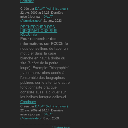
Continuer
Créée par
DALAT (Administrateur)
22 avr. 2009 at 14:26. Dernière
mise à jour par :
DALAT
(Administrateur)
21 janv. 2023.
RECHERCHER DES
INFORMATIONS SUR
RCCCInfo
Pour rechercher des
informations
sur RCCCInfo
nous conseillons de taper un
mot clef dans la case
blanche en haut à droite du
site (à côté de la petite
loupe). Exemple: "biographie"
; vous aurez alors accès à
l'ensemble des biographies
publiées sur le site. Une autre
fonctionnalité pratique
consiste aussi à cliquer sur
les balises lorsque celles-ci…
Continuer
Créée par
DALAT (Administrateur)
22 avr. 2009 at 14:14. Dernière
mise à jour par :
DALAT
(Administrateur)
8 oct. 2009.