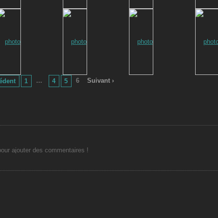
…
6
Suivant ›
cédent
1
4
5
ur ajouter des commentaires !