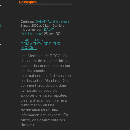
Remarques
Créée par
DALAT (Administrateur)
1 mars 2009 at 23:14. Dernière
mise à jour par :
DALAT
(Administrateur)
25 févr. 2024.
USAGE DES
COMMENTAIRES SUR
RCCCInfo
Les Membres de RCCCInfo
disposent de la possibilité de
laisser des commentaires sur
les documents et
informations mis à disposition
par les autres Membres. Ces
commentaires doivent dans
la mesure du possible
apporter une valeur ajoutée,
c'est à dire, un complément
d'information ou une
rectification lorsqu'une
information est inexacte.
En
outre, ces commentaires
doivent…