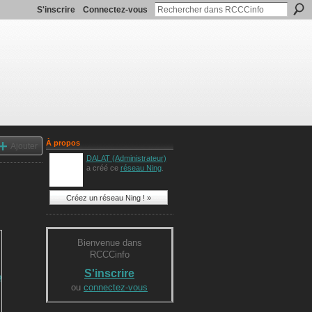
S'inscrire
Connectez-vous
À propos
Ajouter
DALAT (Administrateur)
a créé ce
réseau Ning
.
Créez un réseau Ning ! »
Bienvenue dans
RCCCinfo
S'inscrire
ou
connectez-vous