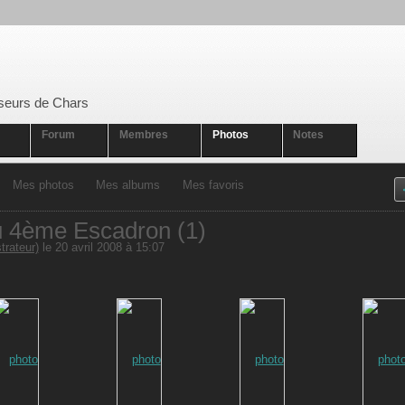
seurs de Chars
Forum
Membres
Photos
Notes
Mes photos
Mes albums
Mes favoris
 4ème Escadron (1)
rateur)
le 20 avril 2008 à 15:07