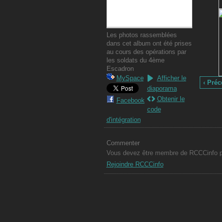
Les photos rassemblées
dans cet album ont été prises
au cours des opérations par
les soldats du 4ème
Escadron
MySpace
Afficher le
‹ Pré
diaporama
Obtenir le
Facebook
code
d'intégration
Commenter
Vous devez être membre de RCCCinfo po
Rejoindre RCCCinfo