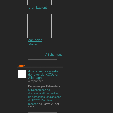
Brun Laurent
carl-david
Marrec
Afficher tout
Forum
Article sur les objets
de foyer du RCCC en
Allemagne.
4 réponses
Démarrée par Faivre dans
5. Recherches de
documents d'information,
de personnes, et d'anciens
du RCCC
.
Dernière
réponse
de Faivre 22 oct.
2025.