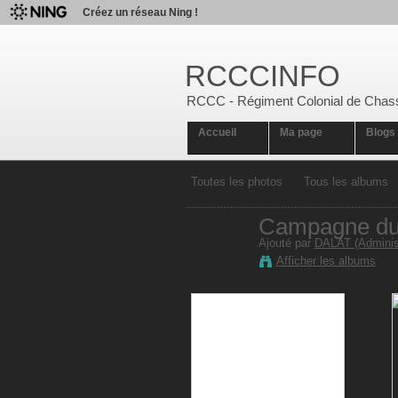
Créez un réseau Ning !
RCCCINFO
RCCC - Régiment Colonial de Chas
Accueil
Ma page
Blogs
Toutes les photos
Tous les albums
Campagne du
Ajouté par
DALAT (Administ
Afficher les albums