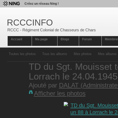
Créez un réseau Ning !
RCCCINFO
RCCC - Régiment Colonial de Chasseurs de Chars
Accueil
Ma page
Blogs
Forum
Membre
Toutes les photos
Tous les albums
Mes photos
Mes albums
TD du Sgt. Mouisset 
Lorrach le 24.04.1945
Ajouté par
DALAT (Administrate
Afficher les photos