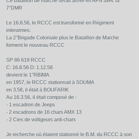
Ce bataillon de marche serait arrivé en AFN avec la
7°DMR
Le 16.8.56, le RCCC est transformé en Régiment
interarmes.
La 2°Brigade Coloniale plus le Bataillon de Marche
forment le nouveau RCCC
SP 86 619 RCCC
C: 16.8.56 D: 1.12.58
devient le 1°RBIMA
en 1957, le RCCC stationnait à SOUMA
en 3.58, il était à BOUFARIK
Au 16.3.56, il était composé de :
- 1 escadron de Jeeps
- 2 escadrons de 16 chars AMX 13
- 2 Cies de voltigeurs anti-chars
Je recherche où étaient stationné le B.M. du RCCC à son