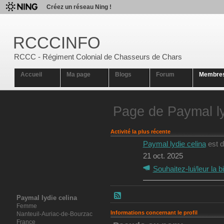
Créez un réseau Ning !
RCCCINFO
RCCC - Régiment Colonial de Chasseurs de Chars
Accueil
Ma page
Blogs
Forum
Membre
Page de Paymal ly
Activité la plus récente
Paymal lydie celina
est 
21 oct. 2025
Souhaitez-lui/leur la 
Paymal lydie celina
Femme
Informations concernant le profil
Nanteuil-Auriac-de-Bourzac
France