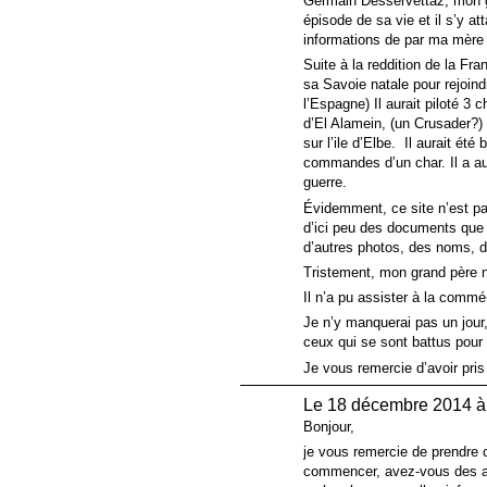
Germain Desservettaz, mon g
épisode de sa vie et il s’y a
informations de par ma mère e
Suite à la reddition de la Fran
sa Savoie natale pour rejoin
l’Espagne) Il aurait piloté 3 
d’El Alamein, (un Crusader?) e
sur l’ile d’Elbe. Il aurait ét
commandes d’un char. Il a au
guerre.
Évidemment, ce site n’est pas
d’ici peu des documents que j
d’autres photos, des noms, d
Tristement, mon grand père n
Il n’a pu assister à la comm
Je n’y manquerai pas un jour, 
ceux qui se sont battus pour
Je vous remercie d’avoir pris 
Le 18 décembre 2014 à
Bonjour,
je vous remercie de prendre 
commencer, avez-vous des a