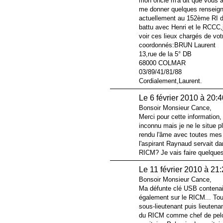
mon oncle m'a dit que vous a
me donner quelques renseign
actuellement au 152ème RI 
battu avec Henri et le RCCC,je
voir ces lieux chargés de vot
coordonnés:BRUN Laurent
13,rue de la 5° DB
68000 COLMAR
03/89/41/81/88
Cordialement,Laurent.
Le 6 février 2010 à 20:
Bonsoir Monsieur Cance,
Merci pour cette information
inconnu mais je ne le situe p
rendu l'âme avec toutes mes
l'aspirant Raynaud servait da
RICM? Je vais faire quelque
Le 11 février 2010 à 21
Bonsoir Monsieur Cance,
Ma défunte clé USB contena
également sur le RICM... Tout
sous-lieutenant puis lieutena
du RICM comme chef de peloto