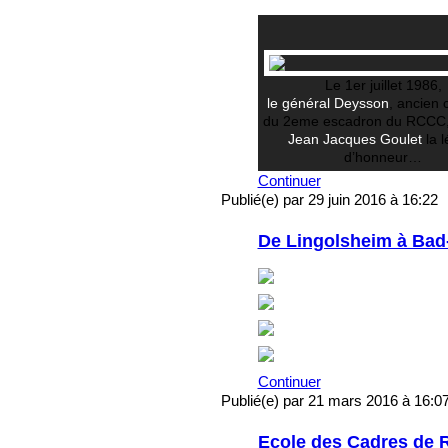
Le 1er juillet 1986,
le général Deysson
, ancien 
du 2eme escadron du RCCC,
Jean Jacques Goulet
la l
d’honneur…
Continuer
Publié(e) par 29 juin 2016 à 16:22
De Lingolsheim à Bad
Continuer
Publié(e) par 21 mars 2016 à 16:0
Ecole des Cadres de 