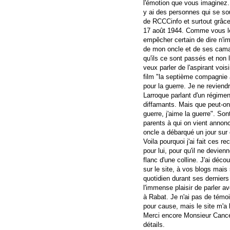
l'émotion que vous imaginez. 
y ai des personnes qui se so
de RCCCinfo et surtout grâce
17 août 1944. Comme vous le d
empêcher certain de dire n'i
de mon oncle et de ses camar
qu'ils ce sont passés et non l
veux parler de l'aspirant vois
film "la septième compagnie a
pour la guerre. Je ne reviend
Larroque parlant d'un régimen
diffamants. Mais que peut-on
guerre, j'aime la guerre". So
parents à qui on vient annonce
oncle a débarqué un jour sur ce
Voila pourquoi j'ai fait ces 
pour lui, pour qu'il ne devie
flanc d'une colline. J'ai dé
sur le site, à vos blogs mais 
quotidien durant ses derniers 
l'immense plaisir de parler a
à Rabat. Je n'ai pas de témo
pour cause, mais le site m'a
Merci encore Monsieur Cancé 
détails.