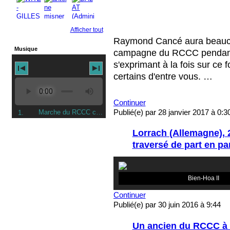
Afficher tout
Raymond Cancé aura beaucou
Musique
campagne du RCCC pendant 
s'exprimant à la fois sur ce 
certains d'entre vous. …
Continuer
Publié(e) par 28 janvier 2017 à 0:
Marche du RCCC chantée par des Anciens du 3eme Escadron en 1984
1.
Lorrach (Allemagne), 24
traversé de part en pa
L'équipage du
Bien-Hoa II
Continuer
Publié(e) par 30 juin 2016 à 9:44
Un ancien du RCCC à 