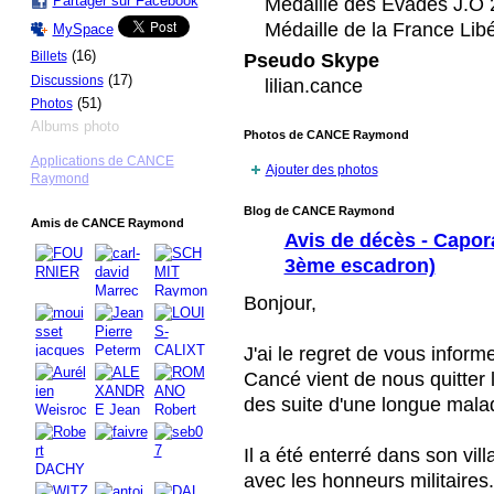
Partager sur Facebook
Médaille des Evadés J.O
Médaille de la France Lib
MySpace
(16)
Billets
Pseudo Skype
(17)
Discussions
lilian.cance
(51)
Photos
Albums photo
Photos de CANCE Raymond
Applications de CANCE
Ajouter des photos
Raymond
Blog de CANCE Raymond
Amis de CANCE Raymond
Avis de décès - Capo
3ème escadron)
Bonjour,
J'ai le regret de vous info
Cancé vient de nous quitter 
des suite d'une longue mala
Il a été enterré dans son vil
avec les honneurs militaires.