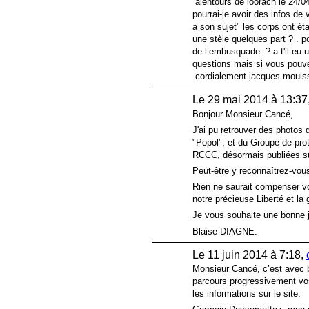
alentours de loorach le 24/0
pourrai-je avoir des infos de 
a son sujet" les corps ont étai
une stèle quelques part ? . po
de l’embusquade. ? a t'il eu u
questions mais si vous pouve
cordialement jacques mouis
Le 29 mai 2014 à 13:37
Bonjour Monsieur Cancé,
J'ai pu retrouver des photos 
"Popol", et du Groupe de pr
RCCC, désormais publiées sur
Peut-être y reconnaîtrez-vous
Rien ne saurait compenser v
notre précieuse Liberté et la
Je vous souhaite une bonne j
Blaise DIAGNE.
Le 11 juin 2014 à 7:18,
Monsieur Cancé, c’est avec b
parcours progressivement vos
les informations sur le site.