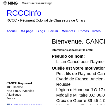
Créez un réseau Ning !
RCCCinfo
RCCC - Régiment Colonial de Chasseurs de Chars
Accueil
Ma page
Blogs
Forum
Membres
Photos
Notes
Bienvenue, CANC
Informations concernant le profil
Pseudo ou nom:
Lilian Cancé pour Raymo
Quelle est votre motivati
Petit fils de Raymond Ca
Evadé de France, Ancien 
CANCE Raymond
Roussel
100, Homme
Légion d’Honneur J.O 17.
NAY 64800 Pyrénées
Médaille Militaire J.O 06.
Atlantiques
France
Croix de Guerre 39-45 4 