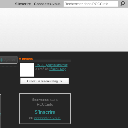
S'inscrire
Connectez-vous
À propos
Ajouter
DALAT (Administrateur)
a créé ce
réseau Ning
.
Créez un réseau Ning ! »
Bienvenue dans
RCCCinfo
S'inscrire
ou
connectez-vous