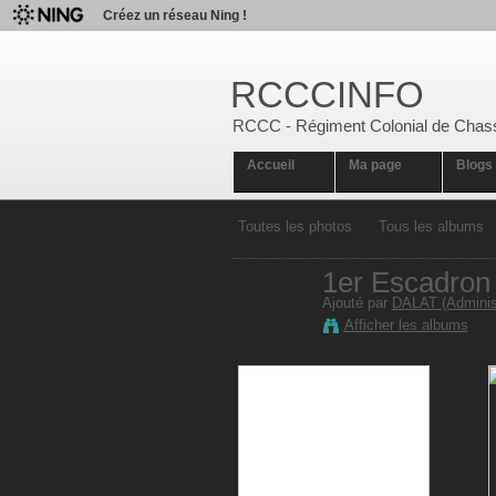
Créez un réseau Ning !
RCCCINFO
RCCC - Régiment Colonial de Chas
Accueil
Ma page
Blogs
Toutes les photos
Tous les albums
1er Escadro
Ajouté par
DALAT (Administ
Afficher les albums