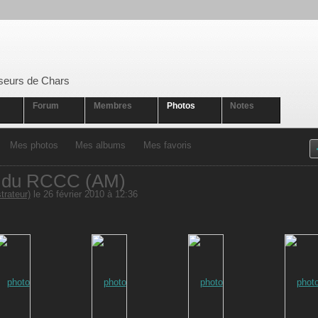
seurs de Chars
Forum
Membres
Photos
Notes
Mes photos
Mes albums
Mes favoris
n du RCCC (AM)
rateur)
le 26 février 2010 à 12:36