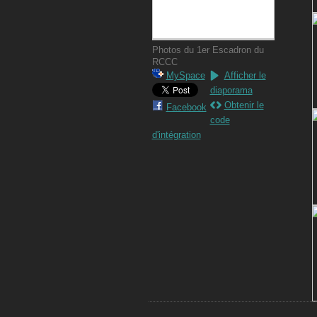
Photos du 1er Escadron du
RCCC
MySpace
Afficher le
diaporama
Obtenir le
Facebook
code
d'intégration