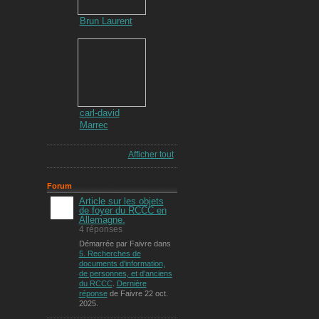
Brun Laurent
carl-david
Marrec
Afficher tout
Forum
Article sur les objets
de foyer du RCCC en
Allemagne.
4 réponses
Démarrée par Faivre dans
5. Recherches de
documents d'information,
de personnes, et d'anciens
du RCCC
.
Dernière
réponse
de Faivre 22 oct.
2025.