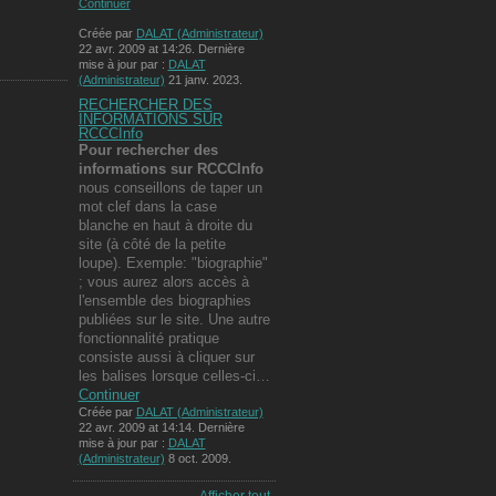
Continuer
Créée par
DALAT (Administrateur)
22 avr. 2009 at 14:26. Dernière
mise à jour par :
DALAT
(Administrateur)
21 janv. 2023.
RECHERCHER DES
INFORMATIONS SUR
RCCCInfo
Pour rechercher des
informations
sur RCCCInfo
nous conseillons de taper un
mot clef dans la case
blanche en haut à droite du
site (à côté de la petite
loupe). Exemple: "biographie"
; vous aurez alors accès à
l'ensemble des biographies
publiées sur le site. Une autre
fonctionnalité pratique
consiste aussi à cliquer sur
les balises lorsque celles-ci…
Continuer
Créée par
DALAT (Administrateur)
22 avr. 2009 at 14:14. Dernière
mise à jour par :
DALAT
(Administrateur)
8 oct. 2009.