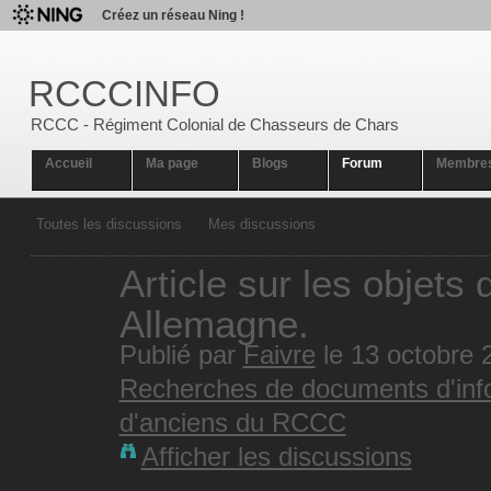
Créez un réseau Ning !
RCCCINFO
RCCC - Régiment Colonial de Chasseurs de Chars
Accueil
Ma page
Blogs
Forum
Membre
Toutes les discussions
Mes discussions
Article sur les objet
Allemagne.
Publié par
Faivre
le 13 octobre 
Recherches de documents d'info
d'anciens du RCCC
Afficher les discussions